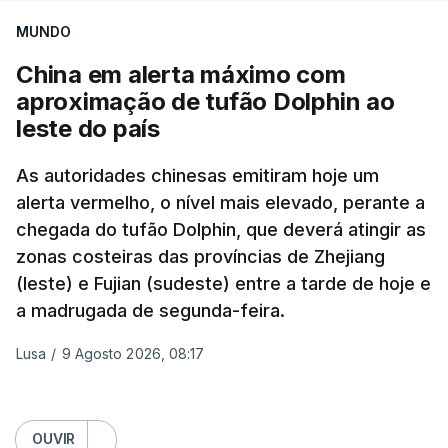
aplicação do plano de desarmamento do Hamas.
MUNDO
China em alerta máximo com
Além disso, o correspondente do canal de
aproximação de tufão Dolphin ao
televisão israelita i24News, que também teve
leste do país
acesso às deliberações do Gabinete, recordou na
sexta-feira que, após a reunião, ficou por decidir a
As autoridades chinesas emitiram hoje um
autorização formal de Israel para a entrada em
alerta vermelho, o nível mais elevado, perante a
Gaza da Força Internacional de Estabilização, um
chegada do tufão Dolphin, que deverá atingir as
contingente multinacional proposto no âmbito do
zonas costeiras das províncias de Zhejiang
Conselho da Paz promovido por Trump.
(leste) e Fujian (sudeste) entre a tarde de hoje e
a madrugada de segunda-feira.
Meios de comunicação social israelitas
informaram, após a reunião do Gabinete de
Lusa
/
9 Agosto 2026, 08:17
Segurança do país, que o órgão presidido por
Netanyahu exigiu durante a sessão de quinta-feira
a retoma dos ataques aéreos em Gaza,
OUVIR