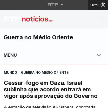
Entrar
Cessar-fogo em Gaza. 
Guerra no Médio Oriente
MENU
MUNDO
|
GUERRA NO MÉDIO ORIENTE
Cessar-fogo em Gaza. Israel
sublinha que acordo entrará em
vigor após aprovação do Governo
A estação de televisão Al-Qahera, conotada