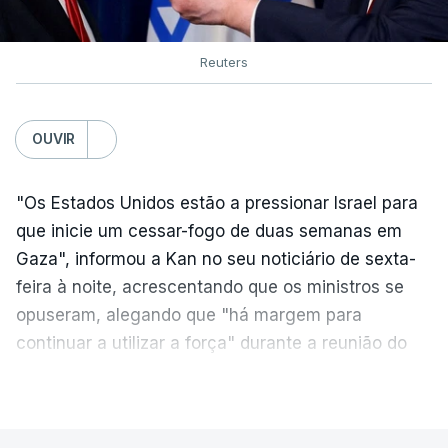
Reuters
OUVIR
"Os Estados Unidos estão a pressionar Israel para
que inicie um cessar-fogo de duas semanas em
Gaza", informou a Kan no seu noticiário de sexta-
feira à noite, acrescentando que os ministros se
opuseram, alegando que "há margem para
continuar a utilizar a força" durante a reunião do
Gabinete de Segurança de quinta-feira.
VER MAIS
A ideia de uma trégua tem a ver com a
necessidade de travar os ataques com vista à