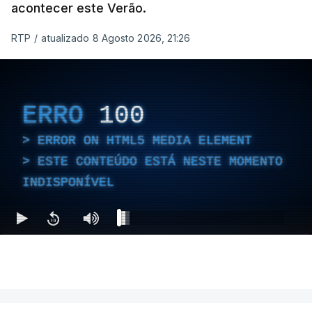
acontecer este Verão.
RTP
/
atualizado 8 Agosto 2026, 21:26
ERRO
100
ERROR ON HTML5 MEDIA ELEMENT
ESTE CONTEÚDO ESTÁ NESTE MOMENTO
INDISPONÍVEL