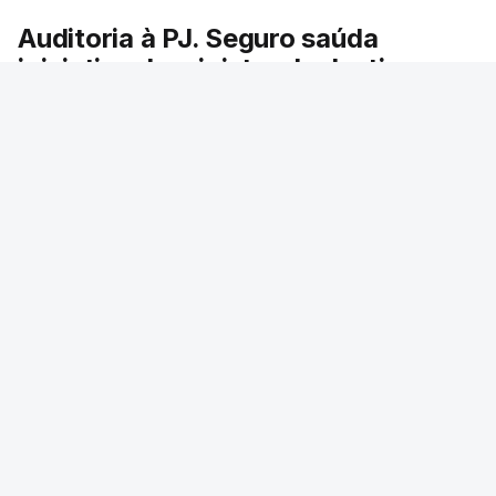
Auditoria à PJ. Seguro saúda
iniciativa da ministra da Justiça
O presidente da República saudou a auditoria
aberta pela ministra da Justiça à Polícia
Judiciária e pediu rapidez no apuramento de
resultados. António José Seguro avisou que
cabe a todos os que ocupam cargos públicos
defenderem as instituições democráticas.
RTP
/
6 Agosto 2026, 20:23
ERRO
100
ERROR ON HTML5 MEDIA ELEMENT