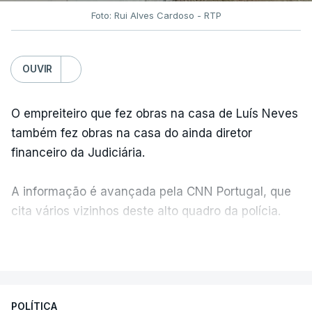
Foto: Rui Alves Cardoso - RTP
OUVIR
O empreiteiro que fez obras na casa de Luís Neves
também fez obras na casa do ainda diretor
financeiro da Judiciária.
A informação é avançada pela CNN Portugal, que
cita vários vizinhos deste alto quadro da polícia.
VER MAIS
Foi o diretor financeiro, Álvaro Pires, que assumiu a
responsabilidade de sugerir as instalações da
Construbarcelos para acolher um atrelado
POLÍTICA
apreendido numa operação de droga.