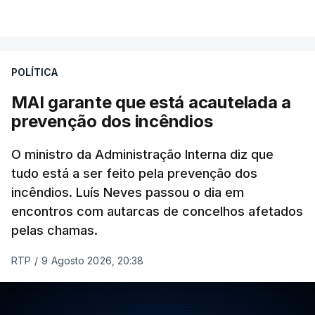
VER MAIS
O vídeo de 12 segundos, sem aúdio, data ou local
de gravação, foi colocado pela agência de notícias
Mehr na rede social Telegram, como aquilo que
POLÍTICA
pode ser considerada uma resposta à imprensa
MAI garante que está acautelada a
israelita, que nos últimos tempos vem dando conta
prevenção dos incêndios
de que o líder supremo iraniano estará em estado
crítico na sequência do bombardeamento que no
O ministro da Administração Interna diz que
último dia de fevereiro passado matou o pai, o
tudo está a ser feito pela prevenção dos
ayatollah Ali Khamenei, e outros membros da
incêndios. Luís Neves passou o dia em
família.
encontros com autarcas de concelhos afetados
pelas chamas.
As imagens mostram Mojtaba Khamenei no que
será uma aula religiosa, mas sem qualquer
RTP
/
9 Agosto 2026, 20:38
indicação adicional.