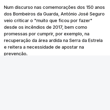
Num discurso nas comemorações dos 150 anos
De acordo com a informação oficial, que não indica
dos Bombeiros da Guarda, António José Seguro
onde ou quando decorreu a reunião, Khamenei e
veio criticar o "muito que ficou por fazer"
Pezeshkian discutiram ainda formas de garantir
desde os incêndios de 2017, bem como
recursos e gerir as despesas "em riais, divisas e
promessas por cumprir, por exemplo, na
energia", bem como sobre a cooperação
recuperação da área ardida na Serra da Estrela
económica com parceiros estrangeiros.
e reitera a necessidade de apostar na
prevenção.
Para os Estados Unidos seguiu ainda um recado:
Ana Sofia Rodrigues - RTP
/
atualizado 9 Agosto 2026, 14:24
"corrijam o comportamento". Teerão deixou ainda
novas exigências para reabrir o Estreito de Ormuz,
incluindo o fim do bloqueio naval, suspensão das
sanções e fim das operações militares contra o
país e aliados regionais.
No total são seis as exigências desta lista com