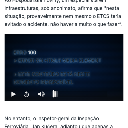
Ao Hospodářské noviny, um especialista em
infraestruturas, sob anonimato, afirma que "nesta
situação, provavelmente nem mesmo o ETCS teria
evitado o acidente, não haveria muito o que fazer”.
ERRO
100
ERROR ON HTML5 MEDIA ELEMENT
ESTE CONTEÚDO ESTÁ NESTE
MOMENTO INDISPONÍVEL
No entanto, o inspetor-geral da Inspeção
Ferroviária, Jan Kučera, adiantou que apenas a