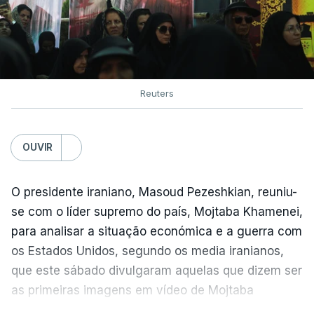
Reuters
OUVIR
O presidente iraniano, Masoud Pezeshkian, reuniu-
se com o líder supremo do país, Mojtaba Khamenei,
para analisar a situação económica e a guerra com
os Estados Unidos, segundo os media iranianos,
que este sábado divulgaram aquelas que dizem ser
as primeiras imagens em vídeo de Mojtaba
Khamenei desde o início da guerra.