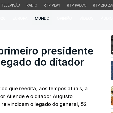
TELEVISÃO
RÁDIO
RTP PLAY
RTP PALCO
RTP ZIG ZA
026
EUROPA
MUNDO
OPINIÃO
VÍDEOS
ÁUDIO
rimeiro presidente que r
 primeiro presidente
 legado do ditador
tico que reedita, aos tempos atuais, a
dor Allende e o ditador Augusto
 reivindicam o legado do general, 52