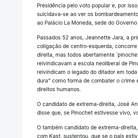
Presidência pelo voto popular e, por iss
suicidava-se ao ver os bombardeamento
ao Palácio La Moneda, sede do Governo c
Passados 52 anos, Jeannette Jara, a pr
coligação de centro-esquerda, concorre 
direita, mas todos abertamente `pinocheti
reivindicavam a escola neoliberal de Pi
reivindicam o legado do ditador em tod
dura" como forma de combater o crime e 
direitos humanos.
O candidato de extrema-direita, José A
disse que, se Pinochet estivesse vivo, v
O também candidato de extrema-direita
com Kast, sustentou, que se o país est