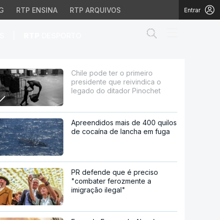
G
RTP ENSINA
RTP ARQUIVOS
Entrar
Abrir campo de
|
S
RTP
DESPORTO
eivindica o legado do di
Chile pode ter o primeiro
presidente que reivindica o
legado do ditador Pinochet
Apreendidos mais de 400 quilos
de cocaína de lancha em fuga
PR defende que é preciso
"combater ferozmente a
imigração ilegal"