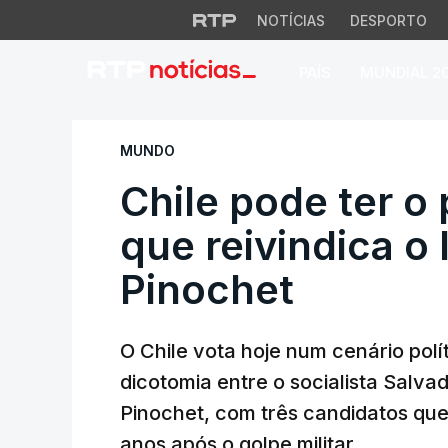
NOTÍCIAS
DESPORTO
PAÍS
MUNDIAL 2
Chile pode ter o p
MUNDO
Chile pode ter o
que reivindica o
Pinochet
O Chile vota hoje num cenário polí
dicotomia entre o socialista Salva
Pinochet, com três candidatos que
anos após o golpe militar.