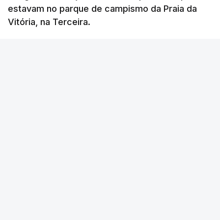
estavam no parque de campismo da Praia da
Vitória, na Terceira.
RTP
/
cerca de uma hora
OUVIR
Segundo a Proteção Civil dos Açores, foram
registadas até esta manhã sete ocorrências.
Na
ilha de São Miguel
foram registas quatro
ocorrências: três inundações em quintais e
habitações em Vila Franca do Campo e no
Nordeste uma inundação numa casa.
VER MAIS