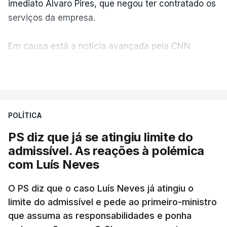
imediato Álvaro Pires, que negou ter contratado os
serviços da empresa.
Em causa está a notícia avançada pela CNN
Portugal de que o diretor financeiro também tinha
VER MAIS
recorrido à Construbarcelos, tal como Luís Neves.
A Judiciária adianta ainda que não ordenou a
POLÍTICA
abertura de qualquer processo disciplinar, por não
ter qualquer elemento que indicie a realização
PS diz que já se atingiu limite do
dessas obras.
admissível. As reações à polémica
com Luís Neves
ARTIGOS RELACIONADOS
O PS diz que o caso Luís Neves já atingiu o
limite do admissível e pede ao primeiro-ministro
que assuma as responsabilidades e ponha
Empreiteiro da
Construbarcelos também