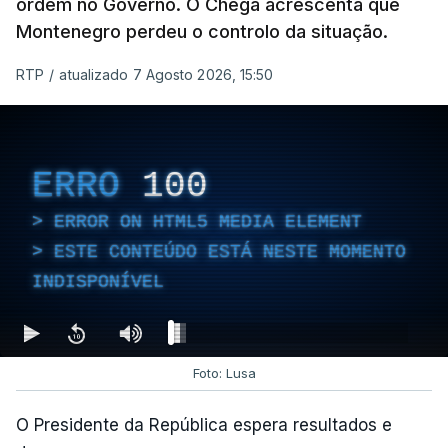
ordem no Governo. O Chega acrescenta que
fez obras na casa do diretor
Montenegro perdeu o controlo da situação.
financeiro da PJ
atualizado 7 Agosto 2026, 14:25
RTP
/
atualizado 7 Agosto 2026, 15:50
Empreiteiro que fez obras
na casa de Luís Neves
ERRO
100
também trabalhou para o
diretor financeiro da PJ
ERROR ON HTML5 MEDIA ELEMENT
atualizado 7 Agosto 2026, 14:26
ESTE CONTEÚDO ESTÁ NESTE MOMENTO
INDISPONÍVEL
Foto: Lusa
O Presidente da República espera resultados e