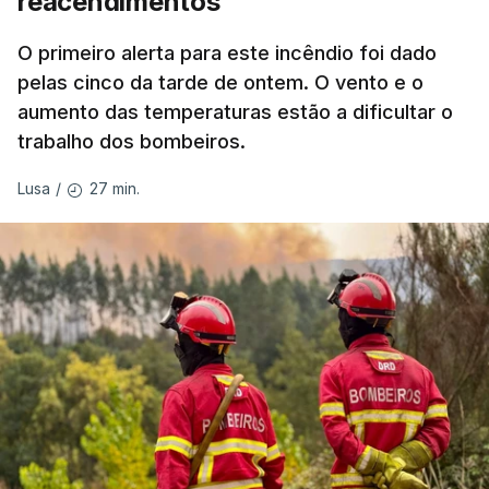
reacendimentos
António José Seguro mostrou dúvidas sobre se é
garantido o superior interesse da criança.
O primeiro alerta para este incêndio foi dado
pelas cinco da tarde de ontem. O vento e o
aumento das temperaturas estão a dificultar o
trabalho dos bombeiros.
ERRO
100
ERROR ON HTML5 MEDIA ELEMENT
27 min.
Lusa
/
ESTE CONTEÚDO ESTÁ NESTE
MOMENTO INDISPONÍVEL
O Chega considerou "de uma enorme gravidade" a
decisão do Presidente da República
de enviar para
o Tribunal Constitucional o decreto sobre retorno
de estrangeiros, sustentando tratar-se de "uma
irresponsabilidade".