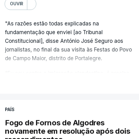
OUVIR
"As razões estão todas explicadas na
fundamentação que enviei [ao Tribunal
Constitucional], disse António José Seguro aos
jornalistas, no final da sua visita às Festas do Povo
de Campo Maior, distrito de Portalegre.
"Eu sou contra a imigração clandestina, é preciso
combater ferozmente a imigração ilegal,
VER MAIS
precisamos de regular a nossa imigração e
precisamos de defender as nossas fronteiras e
nada disto é incompatível com tratarmos com
PAÍS
dignidade as pessoas, designadamente menores e
Fogo de Fornos de Algodres
crianças", acrescentou.
novamente em resolução após dois