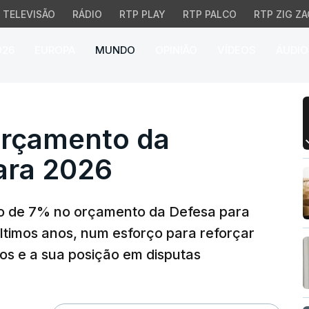
TELEVISÃO
RÁDIO
RTP PLAY
RTP PALCO
RTP ZIG ZA
026
EUROPA
MUNDO
OPINIÃO
VÍDEOS
ÁUDIO
çamento da Defesa em 
orçamento da
ara 2026
o de 7% no orçamento da Defesa para
ltimos anos, num esforço para reforçar
os e a sua posição em disputas