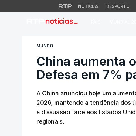
NOTÍCIAS
DESPORTO
PAÍS
MUNDIAL 2
China aumenta or
MUNDO
China aumenta 
Defesa em 7% p
A China anunciou hoje um aument
2026, mantendo a tendência dos ú
a dissuasão face aos Estados Unid
regionais.