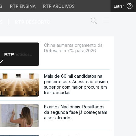
G
RTP ENSINA
RTP ARQUIVOS
Entrar
Abrir campo de
|
S
RTP
DESPORTO
7% para 2026
China aumenta orçamento da
Defesa em 7% para 2026
Mais de 60 mil candidatos na
primeira fase. Acesso ao ensino
superior com maior procura em
três décadas
Exames Nacionais. Resultados
da segunda fase já começaram
a ser afixados