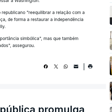
essar a Washington.
 republicano "reequilibrar a relação com a
tiça, de forma a restaurar a independência
ly.
importância simbólica", mas que também
ados", assegurou.
epública promulga