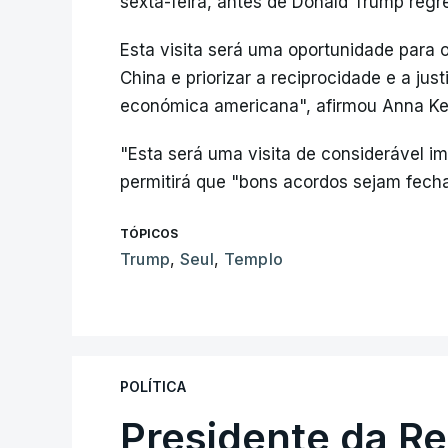
sexta-feira, antes de Donald Trump regr
Esta visita será uma oportunidade para o
China e priorizar a reciprocidade e a jus
económica americana", afirmou Anna Kel
"Esta será uma visita de considerável 
permitirá que "bons acordos sejam fech
TÓPICOS
Trump
,
Seul
,
Templo
POLÍTICA
Presidente da R