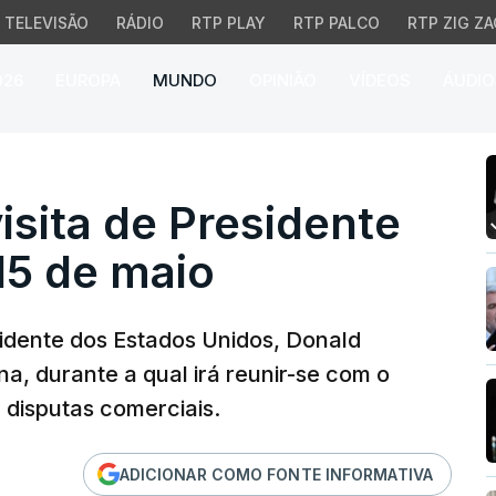
TELEVISÃO
RÁDIO
RTP PLAY
RTP PALCO
RTP ZIG ZA
026
EUROPA
MUNDO
OPINIÃO
VÍDEOS
ÁUDIO
ita de Presidente dos E
isita de Presidente
15 de maio
idente dos Estados Unidos, Donald
na, durante a qual irá reunir-se com o
e disputas comerciais.
ADICIONAR COMO FONTE INFORMATIVA