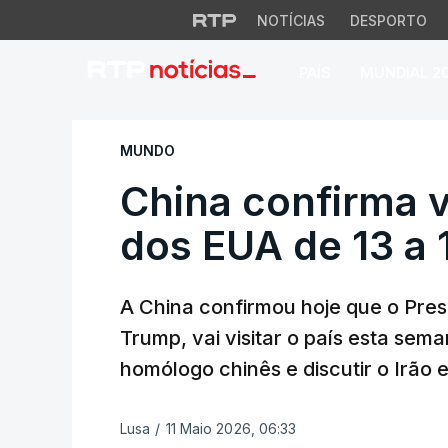
NOTÍCIAS
DESPORTO
PAÍS
MUNDIAL 2
China confirma vis
MUNDO
China confirma v
dos EUA de 13 a 
A China confirmou hoje que o Pres
Trump, vai visitar o país esta sema
homólogo chinês e discutir o Irão 
Lusa
/
11 Maio 2026, 06:33