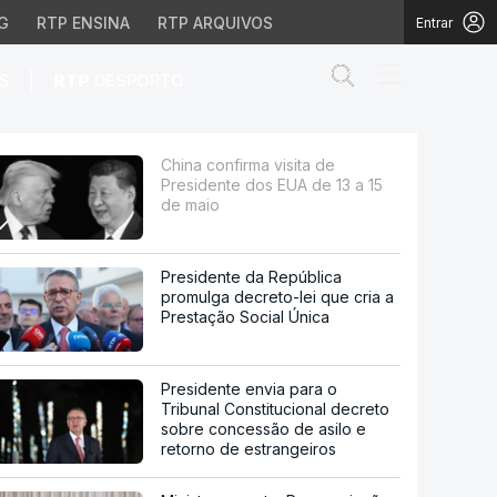
G
RTP ENSINA
RTP ARQUIVOS
Entrar
Abrir campo de
|
S
RTP
DESPORTO
UA de 13 a 15 de maio
China confirma visita de
Presidente dos EUA de 13 a 15
de maio
Presidente da República
promulga decreto-lei que cria a
Prestação Social Única
Presidente envia para o
Tribunal Constitucional decreto
sobre concessão de asilo e
retorno de estrangeiros