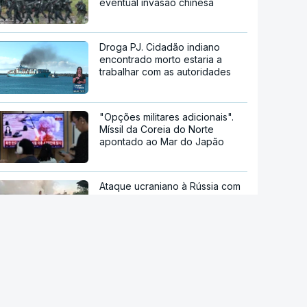
eventual invasão chinesa
Droga PJ. Cidadão indiano
encontrado morto estaria a
trabalhar com as autoridades
"Opções militares adicionais".
Míssil da Coreia do Norte
apontado ao Mar do Japão
Ataque ucraniano à Rússia com
número recorde de drones
Teerão anuncia acordo com
Omã sobre nova rota no estreito
de Ormuz