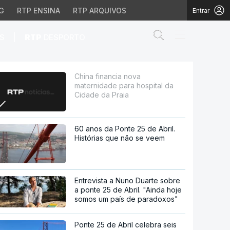
G
RTP ENSINA
RTP ARQUIVOS
Entrar
Abrir campo de
|
S
RTP
DESPORTO
ital da Cidade da Praia
China financia nova
maternidade para hospital da
Cidade da Praia
60 anos da Ponte 25 de Abril.
Histórias que não se veem
Entrevista a Nuno Duarte sobre
a ponte 25 de Abril. "Ainda hoje
somos um país de paradoxos"
Ponte 25 de Abril celebra seis