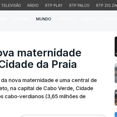
TELEVISÃO
RÁDIO
RTP PLAY
RTP PALCO
RTP ZIG ZA
026
EUROPA
MUNDO
OPINIÃO
VÍDEOS
ÁUDIO
a maternidade para hosp
nova maternidade
 Cidade da Praia
o da nova maternidade e uma central de
eto, na capital de Cabo Verde, Cidade
os cabo-verdianos (3,65 milhões de