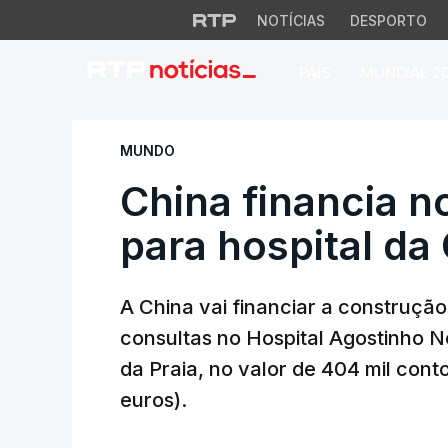
NOTÍCIAS
DESPORTO
PAÍS
MUNDIAL 2
China financia nov
MUNDO
China financia 
para hospital da
A China vai financiar a construçã
consultas no Hospital Agostinho N
da Praia, no valor de 404 mil cont
euros).