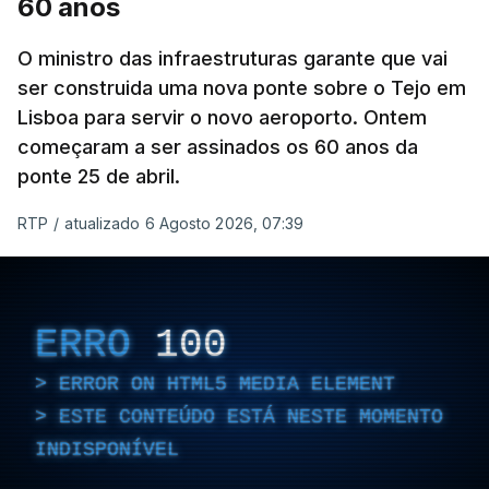
60 anos
O ministro das infraestruturas garante que vai
ser construida uma nova ponte sobre o Tejo em
Lisboa para servir o novo aeroporto. Ontem
começaram a ser assinados os 60 anos da
ponte 25 de abril.
RTP
/
atualizado 6 Agosto 2026, 07:39
ERRO
100
ERROR ON HTML5 MEDIA ELEMENT
ESTE CONTEÚDO ESTÁ NESTE MOMENTO
INDISPONÍVEL