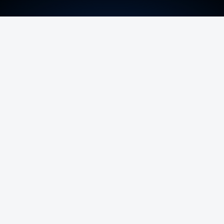
ERRO
100
ERROR ON HTML5 MEDIA ELEMENT
ESTE CONTEÚDO ESTÁ NESTE MOMENTO
INDISPONÍVEL
O temporal provocou também uma derrocada e
várias inundações.
Hoje há aviso laranja para as ilhas dos grupos
Central e Oriental.
Durante a noite e a manhã foram registadas 19 mil