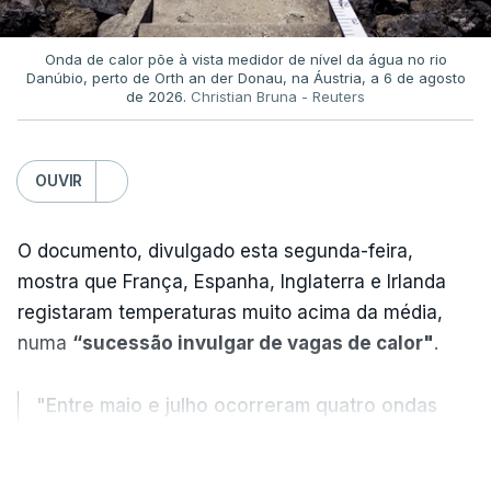
Onda de calor põe à vista medidor de nível da água no rio
Danúbio, perto de Orth an der Donau, na Áustria, a 6 de agosto
de 2026.
Christian Bruna - Reuters
OUVIR
O documento, divulgado esta segunda-feira,
mostra que França, Espanha, Inglaterra e Irlanda
registaram temperaturas muito acima da média,
numa
“sucessão invulgar de vagas de calor"
.
"Entre maio e julho ocorreram quatro ondas
de calor, sendo a terceira e a quarta
VER MAIS
registadas em julho”.