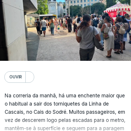
Copernicus
, implementado pelo Centro Europeu de
Previsões Meteorológicas de Médio Prazo,
julho
também registou a maior temperatura da
superfície do mar
de sempre, neste mês, nos
oceanos extrapolares.
Aliás, em toda a Europa os recordes ao longo do
Atlântico e do Mediterrâneo ocidental foram
associados a
ondas de calor marinhas fortes ou
severas
e generalizadas.
OUVIR
Em julho, a temperatura da superfície do mar
Na correria da manhã, há uma enchente maior que
atingiu 20,96°C. O anterior recorde tinha sido
o habitual a sair dos torniquetes da Linha de
estabelecido em julho de 2023, com 20,89°C.
Cascais, no Cais do Sodré. Muitos passageiros, em
vez de descerem logo pelas escadas para o metro,
mantêm-se à superfície e seguem para a paragem