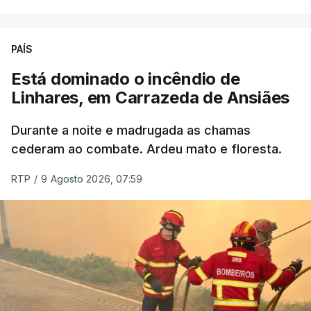
ERRO
100
PAÍS
ERROR ON HTML5 MEDIA ELEMENT
Está dominado o incêndio de
Linhares, em Carrazeda de Ansiães
ESTE CONTEÚDO ESTÁ NESTE
MOMENTO INDISPONÍVEL
Durante a noite e madrugada as chamas
cederam ao combate. Ardeu mato e floresta.
RTP
/
9 Agosto 2026, 07:59