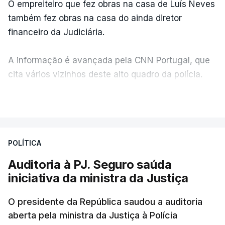
O empreiteiro que fez obras na casa de Luís Neves
também fez obras na casa do ainda diretor
financeiro da Judiciária.
A informação é avançada pela CNN Portugal, que
cita vários vizinhos deste alto quadro da polícia.
VER MAIS
Foi o diretor financeiro, Álvaro Pires, que assumiu a
responsabilidade de sugerir as instalações da
Construbarcelos para acolher um atrelado
POLÍTICA
apreendido numa operação de droga.
Auditoria à PJ. Seguro saúda
iniciativa da ministra da Justiça
O presidente da República saudou a auditoria
aberta pela ministra da Justiça à Polícia