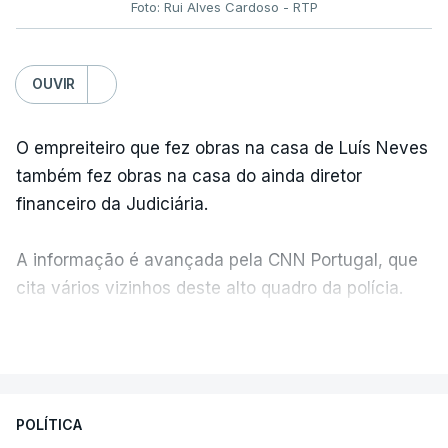
Foto: Rui Alves Cardoso - RTP
OUVIR
O empreiteiro que fez obras na casa de Luís Neves
também fez obras na casa do ainda diretor
financeiro da Judiciária.
A informação é avançada pela CNN Portugal, que
cita vários vizinhos deste alto quadro da polícia.
VER MAIS
Foi o diretor financeiro, Álvaro Pires, que assumiu a
responsabilidade de sugerir as instalações da
Construbarcelos para acolher um atrelado
POLÍTICA
apreendido numa operação de droga.