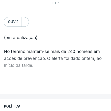
RTP
OUVIR
(em atualização)
No terreno mantêm-se mais de 240 homens em
ações de prevenção. O alerta foi dado ontem, ao
início da tarde.
Mais de 20 mil pessoas foram retiradas de casa
VER MAIS
por causa dos violentos incêndios no Canadá
POLÍTICA