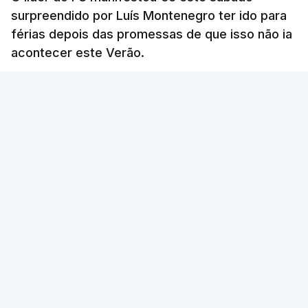
surpreendido por Luís Montenegro ter ido para
férias depois das promessas de que isso não ia
acontecer este Verão.
RTP
/
atualizado 8 Agosto 2026, 21:26
ERRO
100
ERROR ON HTML5 MEDIA ELEMENT
ESTE CONTEÚDO ESTÁ NESTE MOMENTO
INDISPONÍVEL