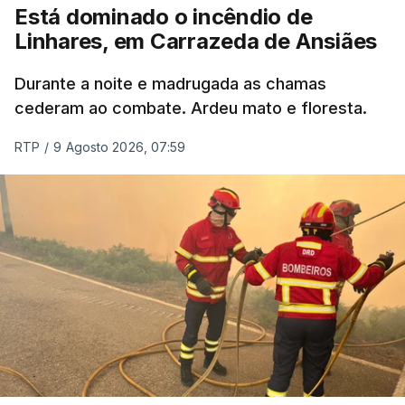
Está dominado o incêndio de
ERRO
100
Linhares, em Carrazeda de Ansiães
ERROR ON HTML5 MEDIA ELEMENT
Durante a noite e madrugada as chamas
ESTE CONTEÚDO ESTÁ NESTE
cederam ao combate. Ardeu mato e floresta.
MOMENTO INDISPONÍVEL
RTP
/
9 Agosto 2026, 07:59
As autoridades canadianas estimam que vai levar
dias ou semanas para controlar o fogo. Mais de
dois mil operacionais estão no terreno no combate
às chamas.