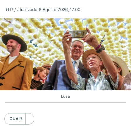
RTP
/
atualizado 8 Agosto 2026, 17:00
c/ Lusa
Lusa
OUVIR