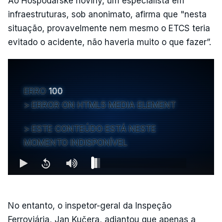
Ao Hospodářské noviny, um especialista em
infraestruturas, sob anonimato, afirma que "nesta
situação, provavelmente nem mesmo o ETCS teria
evitado o acidente, não haveria muito o que fazer”.
ERRO
100
ERROR ON HTML5 MEDIA ELEMENT
ESTE CONTEÚDO ESTÁ NESTE
MOMENTO INDISPONÍVEL
No entanto, o inspetor-geral da Inspeção
Ferroviária, Jan Kučera, adiantou que apenas a