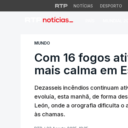
NOTÍCIAS
DESPORTO
PAÍS
MUNDIAL 2
Com 16 fogos ativ
MUNDO
Com 16 fogos ati
mais calma em 
Dezasseis incêndios continuam at
evoluía, esta manhã, de forma des
León, onde a orografia dificulta o
às chamas.