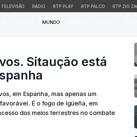
TELEVISÃO
RÁDIO
RTP PLAY
RTP PALCO
RTP ZIG ZA
026
EUROPA
MUNDO
OPINIÃO
VÍDEOS
ÁUDIO
os. Sitaução está mais 
vos. Sitaução está
Espanha
ivos, em Espanha, mas apenas um
favorável. É o fogo de Igüeña, em
 acesso dos meios terrestres no combate