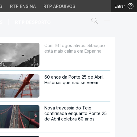
G
RTP ENSINA
RTP ARQUIVOS
Entrar
Abrir campo de
|
S
RTP
DESPORTO
calma em Espanha
Com 16 fogos ativos. Sitaução
está mais calma em Espanha
60 anos da Ponte 25 de Abril.
Histórias que não se veem
Nova travessia do Tejo
confirmada enquanto Ponte 25
de Abril celebra 60 anos