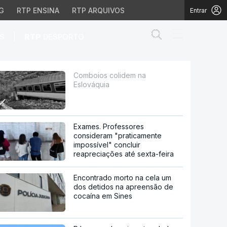
G
RTP ENSINA
RTP ARQUIVOS
Entrar
Abrir campo de
|
S
RTP
DESPORTO
Comboios colidem na
Eslováquia
Exames. Professores
consideram "praticamente
impossível" concluir
reapreciações até sexta-feira
Encontrado morto na cela um
dos detidos na apreensão de
cocaína em Sines