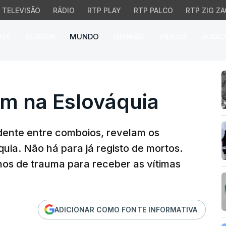
TELEVISÃO
RÁDIO
RTP PLAY
RTP PALCO
RTP ZIG ZA
026
EUROPA
MUNDO
OPINIÃO
VÍDEOS
ÁUDIO
na Eslováquia
m na Eslováquia
dente entre comboios, revelam os
uia. Não há para já registo de mortos.
anos de trauma para receber as vítimas
ADICIONAR COMO FONTE INFORMATIVA