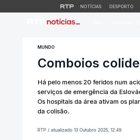
NOTÍCIAS
DESPORTO
PAÍS
MUNDIAL 2
Comboios colidem 
MUNDO
Comboios colide
Há pelo menos 20 feridos num aci
serviços de emergência da Eslováq
Os hospitais da área ativam os pl
da colisão.
RTP
/
atualizado 13 Outubro 2025, 12:49