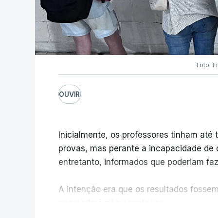
Foto: F
OUVIR
Inicialmente, os professores tinham até t
provas, mas perante a incapacidade de d
entretanto, informados que poderiam fazê
A intenção era que os resultados fossem 
que poderá não acontecer.
V