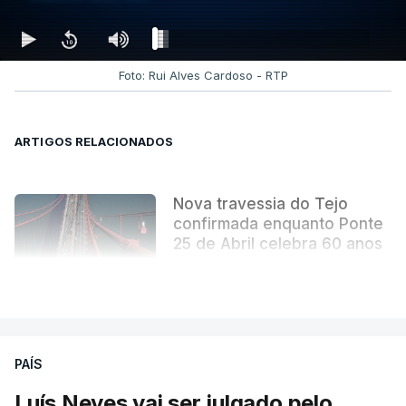
Foto: Rui Alves Cardoso - RTP
ARTIGOS RELACIONADOS
Nova travessia do Tejo
confirmada enquanto Ponte
25 de Abril celebra 60 anos
atualizado 6 Agosto 2026, 13:02
VER MAIS
PAÍS
Luís Neves vai ser julgado pelo