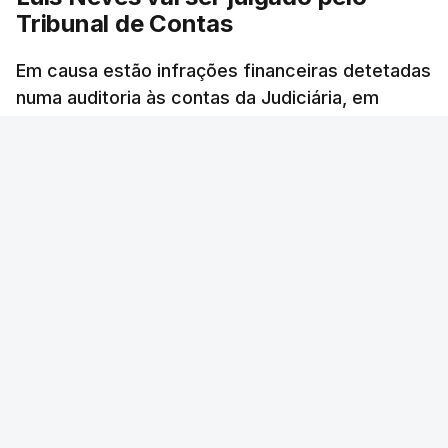
Tribunal de Contas
Em causa estão infrações financeiras detetadas
numa auditoria às contas da Judiciária, em
2023, quando o agora ministro da Administração
Interna era diretor-nacional daquela polícia.
Rita Soares - RTP Antena 1
/
cerca de uma hora