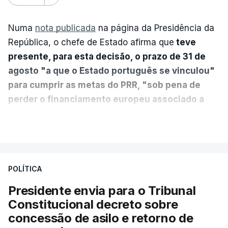
Numa
nota publicada
na página da Presidência da
República, o chefe de Estado afirma que
teve
presente, para esta decisão, o prazo de 31 de
agosto "a que o Estado português se vinculou"
para cumprir as metas do PRR, "sob pena de
perder o financiamento europeu associado a
essa reforma específica".
VER MAIS
António José Seguro entende que a reforma reúne
treze apoios sociais "num só" e pretende "tornar o
POLÍTICA
sistema mais simples, mais justo e transparente".
Presidente envia para o Tribunal
"Sempre que seja possível reduzir burocracias,
Constitucional decreto sobre
eliminar sobreposições e garantir que os apoios
concessão de asilo e retorno de
chegam a quem mais necessita, estaremos a dar