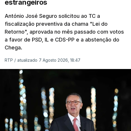
estrangeiros
um passo na direção certa", argumenta o
António José Seguro solicitou ao TC a
Presidente da República.
fiscalização preventiva da chama "Lei do
Retorno", aprovada no mês passado com votos
Assegurar que "ninguém é
a favor de PSD, IL e CDS-PP e a abstenção do
prejudicado"
Chega.
RTP
/
atualizado 7 Agosto 2026, 18:47
O Preisdente deixa, no entanto, deixa alguns
avisos:
uma reforma desta dimensão "deve ter
como primeiro critério a proteção das pessoas"
e "nenhum processo de simplificação pode
traduzir-se numa diminuição da proteção
social".
António José Seguro vinca que se
deverá