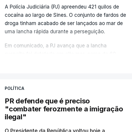
A Polícia Judiciária (PJ) apreendeu 421 quilos de
cocaína ao largo de Sines. O conjunto de fardos de
droga tinham acabado de ser lançados ao mar de
uma lancha rápida durante a perseguição.
Em comunicado, a PJ avança que a lancha
suspeita foi detetada em alto mar, cerca de 60
milhas náuticas ao largo de Sines.
VER MAIS
A apreensão aconteceu na tarde desta sexta-feira,
desencadeando uma ação de prevenção
POLÍTICA
desencadeada pela Polícia Judiciária, em
PR defende que é preciso
articulação com a Marinha, a Autoridade Marítima
"combater ferozmente a imigração
Nacional e a Força Aérea.
ilegal"
O ano de 2026 tem sido um ano de recordes: foi
O Presidente da República voltou hoje a
apreendida mais cocaína até ao momento de que