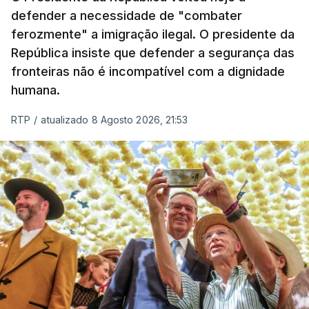
defender a necessidade de "combater
em todo o ano de 2025.
ferozmente" a imigração ilegal. O presidente da
A ação de prevenção visa a deteção em alto mar
República insiste que defender a segurança das
de embarcações de alta velocidade (EAV) que
fronteiras não é incompatível com a dignidade
humana.
utilizam a costa nacional para o tráfico de droga.
RTP
/
atualizado 8 Agosto 2026, 21:53
c/ Lusa