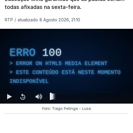
todas afixadas na sexta-feira.
RTP
/
atualizado 8 Agosto 2026, 21:10
ERRO
100
ERROR ON HTML5 MEDIA ELEMENT
ESTE CONTEÚDO ESTÁ NESTE MOMENTO
INDISPONÍVEL
Foto: Tiago Petinga - Lusa