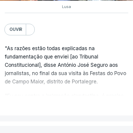
Lusa
OUVIR
"As razões estão todas explicadas na
fundamentação que enviei [ao Tribunal
Constitucional], disse António José Seguro aos
jornalistas, no final da sua visita às Festas do Povo
de Campo Maior, distrito de Portalegre.
"Eu sou contra a imigração clandestina, é preciso
combater ferozmente a imigração ilegal,
VER MAIS
precisamos de regular a nossa imigração e
precisamos de defender as nossas fronteiras e
nada disto é incompatível com tratarmos com
PAÍS