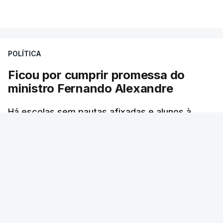
VER MAIS
por causa dos violentos incêndios no Canadá
POLÍTICA
Ficou por cumprir promessa do
ministro Fernando Alexandre
Há escolas sem pautas afixadas e alunos à
espera das reapreciações. O processo não
ficou fechado na sexta-feira como estava
previsto. Vários agrupamentos receberam os
dados com atraso e erros. O ministro da
Educação tinha garantido que as pautas seriam
todas afixadas na sexta-feira.
RTP
/
atualizado 8 Agosto 2026, 21:10