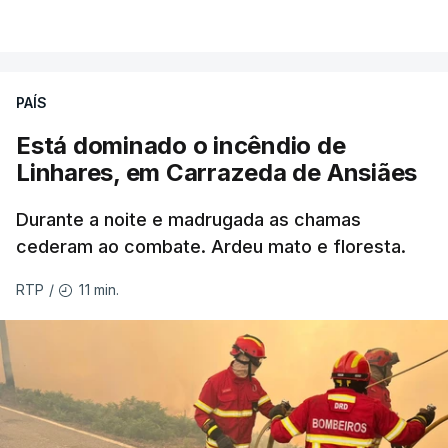
VER MAIS
Éum cenário de terror, descreve o primeiro-ministro
da Columbia Britânica, David Iby.
PAÍS
Está dominado o incêndio de
ERRO
100
Linhares, em Carrazeda de Ansiães
ERROR ON HTML5 MEDIA ELEMENT
Durante a noite e madrugada as chamas
ESTE CONTEÚDO ESTÁ NESTE
cederam ao combate. Ardeu mato e floresta.
MOMENTO INDISPONÍVEL
11 min.
RTP
/
As autoridades canadianas estimam que vai levar
dias ou semanas para controlar o fogo. Mais de
dois mil operacionais estão no terreno no combate