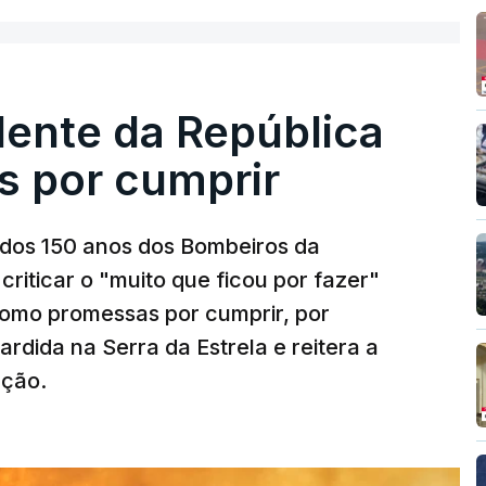
dente da República
s por cumprir
os 150 anos dos Bombeiros da
riticar o "muito que ficou por fazer"
como promessas por cumprir, por
rdida na Serra da Estrela e reitera a
nção.