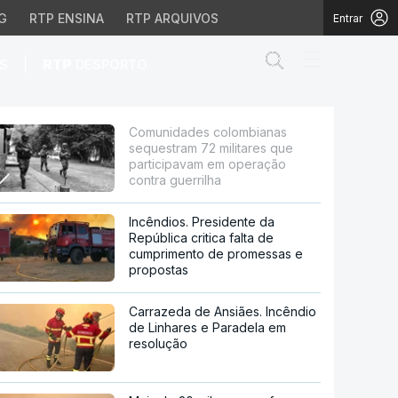
G
RTP ENSINA
RTP ARQUIVOS
Entrar
Abrir campo de
|
S
RTP
DESPORTO
ilitares que participa
Comunidades colombianas
sequestram 72 militares que
participavam em operação
contra guerrilha
Incêndios. Presidente da
República critica falta de
cumprimento de promessas e
propostas
Carrazeda de Ansiães. Incêndio
de Linhares e Paradela em
resolução