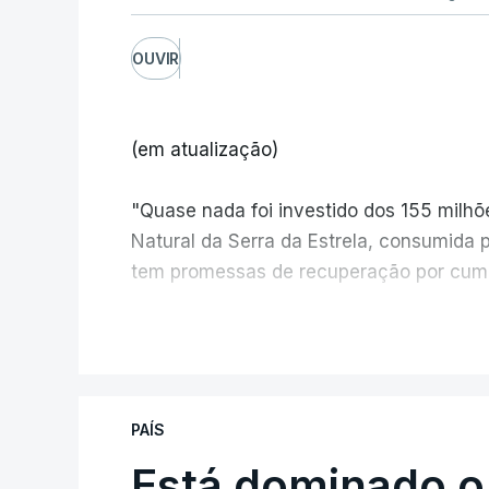
OUVIR
(em atualização)
"Quase nada foi investido dos 155 milh
Natural da Serra da Estrela, consumida 
tem promessas de recuperação por cump
V
PAÍS
Está dominado o
ERRO
100