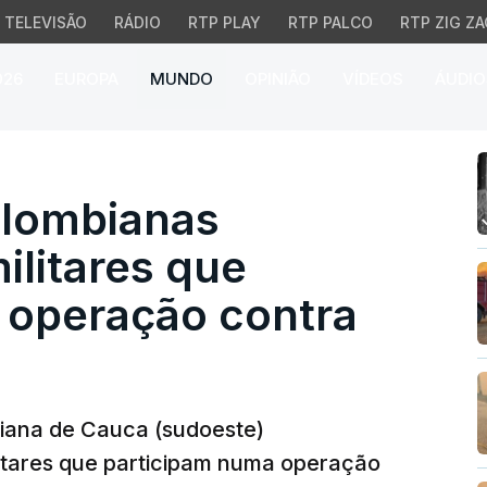
TELEVISÃO
RÁDIO
RTP PLAY
RTP PALCO
RTP ZIG ZA
026
EUROPA
MUNDO
OPINIÃO
VÍDEOS
ÁUDIO
bianas sequestram 72 m
lombianas
ilitares que
 operação contra
iana de Cauca (sudoeste)
itares que participam numa operação