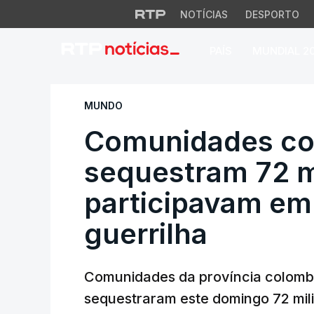
NOTÍCIAS
DESPORTO
PAÍS
MUNDIAL 2
Comunidades colom
MUNDO
Comunidades co
sequestram 72 m
participavam em
guerrilha
Comunidades da província colomb
sequestraram este domingo 72 mil