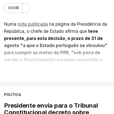
OUVIR
Numa
nota publicada
na página da Presidência da
República, o chefe de Estado afirma que
teve
presente, para esta decisão, o prazo de 31 de
agosto "a que o Estado português se vinculou"
para cumprir as metas do PRR, "sob pena de
perder o financiamento europeu associado a
essa reforma específica".
VER MAIS
António José Seguro entende que a reforma reúne
treze apoios sociais "num só" e pretende "tornar o
POLÍTICA
sistema mais simples, mais justo e transparente".
Presidente envia para o Tribunal
"Sempre que seja possível reduzir burocracias,
Constitucional decreto sobre