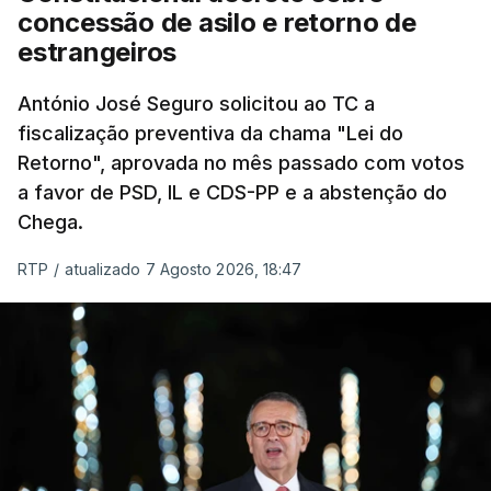
eliminar sobreposições e garantir que os apoios
concessão de asilo e retorno de
chegam a quem mais necessita, estaremos a dar
estrangeiros
um passo na direção certa", argumenta o
António José Seguro solicitou ao TC a
Presidente da República.
fiscalização preventiva da chama "Lei do
Retorno", aprovada no mês passado com votos
Assegurar que "ninguém é
a favor de PSD, IL e CDS-PP e a abstenção do
prejudicado"
Chega.
RTP
/
atualizado 7 Agosto 2026, 18:47
O Preisdente deixa, no entanto, deixa alguns
avisos:
uma reforma desta dimensão "deve ter
como primeiro critério a proteção das pessoas"
e "nenhum processo de simplificação pode
traduzir-se numa diminuição da proteção
social".