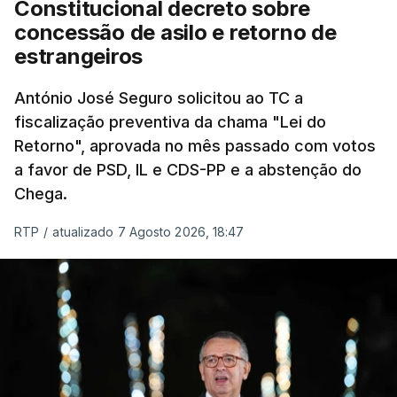
Constitucional decreto sobre
eliminar sobreposições e garantir que os apoios
concessão de asilo e retorno de
chegam a quem mais necessita, estaremos a dar
estrangeiros
um passo na direção certa", argumenta o
António José Seguro solicitou ao TC a
Presidente da República.
fiscalização preventiva da chama "Lei do
Retorno", aprovada no mês passado com votos
Assegurar que "ninguém é
a favor de PSD, IL e CDS-PP e a abstenção do
prejudicado"
Chega.
RTP
/
atualizado 7 Agosto 2026, 18:47
O Preisdente deixa, no entanto, deixa alguns
avisos:
uma reforma desta dimensão "deve ter
como primeiro critério a proteção das pessoas"
e "nenhum processo de simplificação pode
traduzir-se numa diminuição da proteção
social".