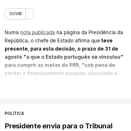
OUVIR
Numa
nota publicada
na página da Presidência da
República, o chefe de Estado afirma que
teve
presente, para esta decisão, o prazo de 31 de
agosto "a que o Estado português se vinculou"
para cumprir as metas do PRR, "sob pena de
perder o financiamento europeu associado a
essa reforma específica".
VER MAIS
António José Seguro entende que a reforma reúne
treze apoios sociais "num só" e pretende "tornar o
POLÍTICA
sistema mais simples, mais justo e transparente".
Presidente envia para o Tribunal
"Sempre que seja possível reduzir burocracias,