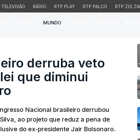
TELEVISÃO
RÁDIO
RTP PLAY
RTP PALCO
RTP ZIG ZA
026
EUROPA
MUNDO
OPINIÃO
VÍDEOS
ÁUDIO
ro derruba veto de Lula
eiro derruba veto
lei que diminui
ro
ongresso Nacional brasileiro derrubou
 Silva, ao projeto que reduz a pena de
lusive do ex-presidente Jair Bolsonaro.