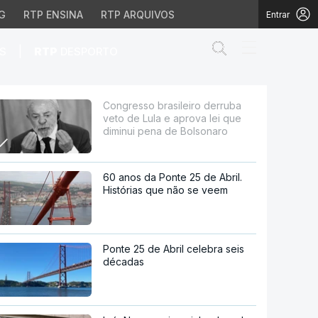
G
RTP ENSINA
RTP ARQUIVOS
Entrar
Abrir campo de
|
S
RTP
DESPORTO
 e aprova lei que dimin
Congresso brasileiro derruba
veto de Lula e aprova lei que
diminui pena de Bolsonaro
60 anos da Ponte 25 de Abril.
Histórias que não se veem
Ponte 25 de Abril celebra seis
décadas