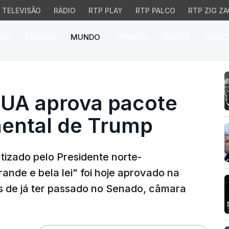
TELEVISÃO
RÁDIO
RTP PLAY
RTP PALCO
RTP ZIG ZA
026
EUROPA
MUNDO
OPINIÃO
VÍDEOS
ÁUDIO
 aprova pacote legisla
UA aprova pacote
mental de Trump
tizado pelo Presidente norte-
nde e bela lei" foi hoje aprovado na
 de já ter passado no Senado, câmara