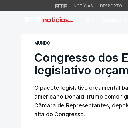
NOTÍCIAS
DESPORTO
PAÍS
MUNDIAL 2
Congresso dos EUA
MUNDO
Congresso dos E
legislativo orça
O pacote legislativo orçamental ba
americano Donald Trump como "gra
Câmara de Representantes, depois
alta do Congresso.