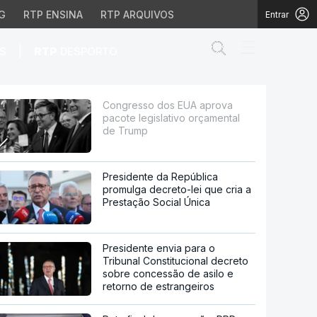
G
RTP ENSINA
RTP ARQUIVOS
Entrar
Abrir campo de
|
S
RTP
DESPORTO
tivo orçamental de Tru
Congresso dos EUA aprova
pacote legislativo orçamental
de Trump
Presidente da República
promulga decreto-lei que cria a
Prestação Social Única
Presidente envia para o
Tribunal Constitucional decreto
sobre concessão de asilo e
retorno de estrangeiros