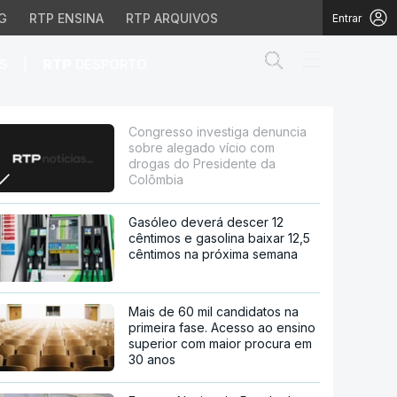
G
RTP ENSINA
RTP ARQUIVOS
Entrar
Abrir campo de
|
S
RTP
DESPORTO
ado vício com drogas do
Congresso investiga denuncia
sobre alegado vício com
drogas do Presidente da
Colômbia
Gasóleo deverá descer 12
cêntimos e gasolina baixar 12,5
cêntimos na próxima semana
Mais de 60 mil candidatos na
primeira fase. Acesso ao ensino
superior com maior procura em
30 anos