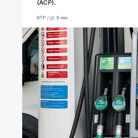
(ACP).
9 min.
RTP
/