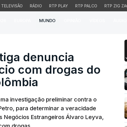
TELEVISÃO
RÁDIO
RTP PLAY
RTP PALCO
RTP ZIG ZA
026
EUROPA
MUNDO
OPINIÃO
VÍDEOS
ÁUDIO
ga denuncia sobre aleg
tiga denuncia
ício com drogas do
olômbia
ma investigação preliminar contra o
Petro, para determinar a veracidade
s Negócios Estrangeiros Álvaro Leyva,
 com drogas.