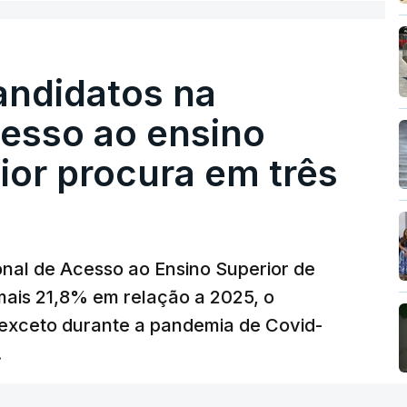
sobre os Produtos Petrolíferos (ISP)
istos.
andidatos na
 redução extraordinária e temporária no ISP,
cesso ao ensino
preço dos combustíveis superior a 10
eços.
ior procura em três
erra no Irão, à tensão geopolítica no Médio
z, os preços dos combustíveis desceram
 e Teerão.
nal de Acesso ao Ensino Superior de
 as últimas semanas têm sido marcadas por
mais 21,8% em relação a 2025, o
verá ser revertida na próxima semana.
exceto durante a pandemia de Covid-
.