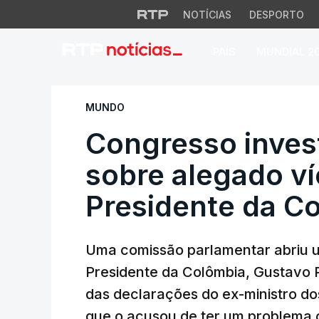
NOTÍCIAS
DESPORTO
PAÍS
MUNDIAL 2
Congresso investi
MUNDO
Congresso inves
sobre alegado v
Presidente da C
Uma comissão parlamentar abriu u
Presidente da Colômbia, Gustavo 
das declarações do ex-ministro do
que o acusou de ter um problema