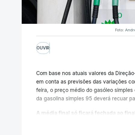
Foto: Andr
OUVIR
Com base nos atuais valores da Direção
em conta as previsões das variações co
feira, o preço médio do gasóleo simples d
da gasolina simples 95 deverá recuar par
A média final só ficará fechada ao final
função da evolução das cotações interna
V
poderá variar conforme o posto de abast