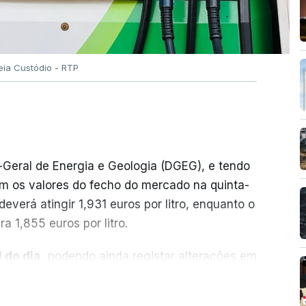
eia Custódio - RTP
-Geral de Energia e Geologia (DGEG), e tendo
m os valores do fecho do mercado na quinta-
everá atingir 1,931 euros por litro, enquanto o
a 1,855 euros por litro.
 do dia,
podendo ainda registar alterações em
cionais do petróleo, e o custo final na bomba
ER MAIS
ecimento, a marca e a localização.