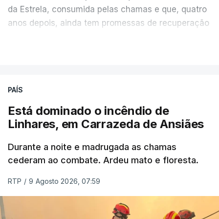
da Estrela, consumida pelas chamas e que, quatro
anos depois, ainda tem promessas de recuperação
por cumprir.
VER MAIS
ERRO
100
PAÍS
ERROR ON HTML5 MEDIA ELEMENT
Está dominado o incêndio de
Linhares, em Carrazeda de Ansiães
ESTE CONTEÚDO ESTÁ NESTE
MOMENTO INDISPONÍVEL
Durante a noite e madrugada as chamas
cederam ao combate. Ardeu mato e floresta.
RTP
/
9 Agosto 2026, 07:59