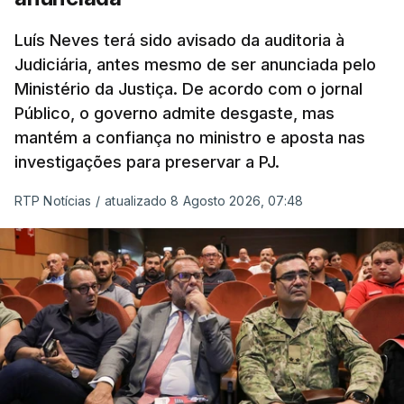
“Com esta acção de Seguro, sendo atingido o
prazo de 60 dias, os imigrantes terão que ser
Luís Neves terá sido avisado da auditoria à
Judiciária, antes mesmo de ser anunciada pelo
libertados,
ainda que os seus pedidos de asilo
Ministério da Justiça. De acordo com o jornal
tenham sido rejeitados pelas autoridades
Público, o governo admite desgaste, mas
competentes”, referem.
mantém a confiança no ministro e aposta nas
investigações para preservar a PJ.
“Isto é de uma enorme irresponsabilidade
e
muito injusto para aqueles cidadãos estrangeiros
RTP Notícias
/
atualizado 8 Agosto 2026, 07:48
que cumpriram efetivamente todos os passos para
poderem entrar e residir legalmente em Portugal”,
acrescenta, concluindo que
“são exactamente
este tipo de actos políticos irresponsáveis que
produzem o designado efeito de chamada, ou
por outras palavras, são estes buracos na lei
que são usados pelas redes de tráfico de seres
humanos para trazer pessoas para a Europa”
.