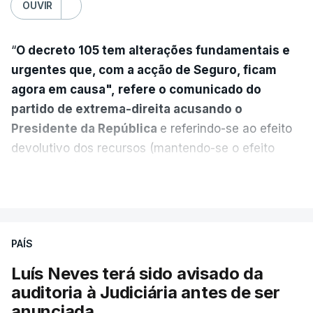
OUVIR
“
O decreto 105 tem alterações fundamentais e
urgentes que, com a acção de Seguro, ficam
agora em causa", refere o comunicado do
partido de extrema-direita acusando o
Presidente da República
e referindo-se ao efeito
devolutivo dos recursos (mantendo-se o efeito
suspensivo) e o aumento do prazo para detenção
VER MAIS
em centro de acolhimento temporário.
Chega refere ainda que Seguro tem reservas
PAÍS
quanto à possibilidade de expulsar do país
cidadãos adultos em situação ilegal, se
Luís Neves terá sido avisado da
tiverem filhos menores.
auditoria à Judiciária antes de ser
anunciada