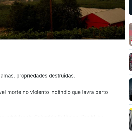
amas, propriedades destruídas.
el morte no violento incêndio que lavra perto
ro-ministro da Columbia Britânica, David Iby.
ER MAIS