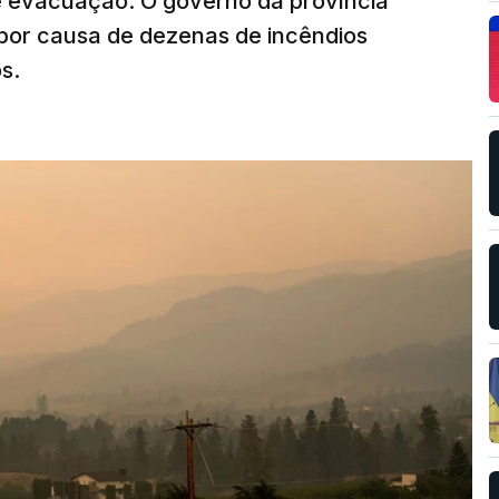
e evacuação. O governo da província
por causa de dezenas de incêndios
s.