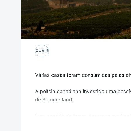
OUVIR
Várias casas foram consumidas pelas ch
A polícia canadiana investiga uma possív
de Summerland.
Éum cenário de terror, descreve o primei
V