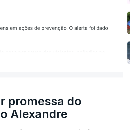
ns em ações de prevenção. O alerta foi dado
de casa por causa dos violentos incêndios no
ER MAIS
ir promessa do
do Alexandre