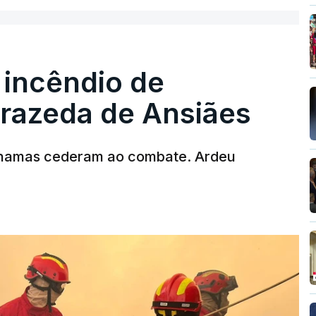
 incêndio de
rrazeda de Ansiães
T
MENTO INDISPONÍVEL
chamas cederam ao combate. Ardeu
vai levar dias ou semanas para controlar o