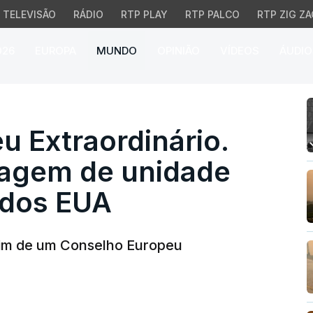
TELEVISÃO
RÁDIO
RTP PLAY
RTP PALCO
RTP ZIG ZA
026
EUROPA
MUNDO
OPINIÃO
VÍDEOS
ÁUDIO
Extraordinário. Bruxe
 Extraordinário.
magem de unidade
 dos EUA
 fim de um Conselho Europeu