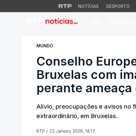
NOTÍCIAS
DESPORTO
PAÍS
MUNDIAL 2
Conselho Europeu 
MUNDO
Conselho Europeu
Bruxelas com i
perante ameaça
Alívio, preocupações e avisos no
extraordinário, em Bruxelas.
RTP
/
23 Janeiro 2026, 14:17