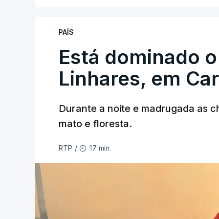
PAÍS
Está dominado o
ERRO
100
Linhares, em Ca
ERROR ON HTML5 MEDIA ELEMEN
ESTE CONTEÚDO ESTÁ NESTE MO
Durante a noite e madrugada as 
mato e floresta.
17 min.
RTP
/
As autoridades canadianas estimam que 