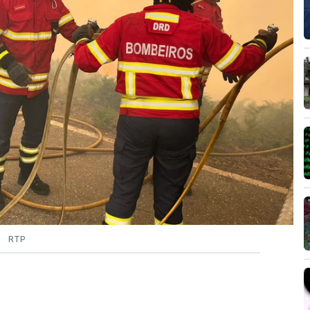
ão no terreno no combate às chamas.
RTP