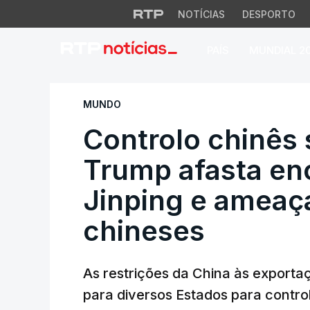
NOTÍCIAS
DESPORTO
PAÍS
MUNDIAL 2
Controlo chinês so
MUNDO
Controlo chinês 
Trump afasta en
Jinping e ameaç
chineses
As restrições da China às exportaç
para diversos Estados para control