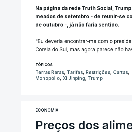
Na página da rede Truth Social, Trum
meados de setembro - de reunir-se com
de outubro -, já não faria sentido.
"Eu deveria encontrar-me com o preside
Coreia do Sul, mas agora parece não hav
TÓPICOS
Terras Raras
,
Tarifas
,
Restrições
,
Cartas
,
Monopólio
,
Xi Jinping
,
Trump
ECONOMIA
Preços dos alim