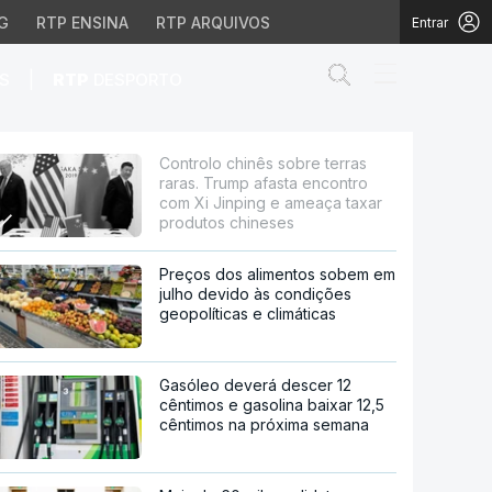
G
RTP ENSINA
RTP ARQUIVOS
Entrar
Abrir campo de
|
S
RTP
DESPORTO
 afasta encontro com X
Controlo chinês sobre terras
raras. Trump afasta encontro
com Xi Jinping e ameaça taxar
produtos chineses
Preços dos alimentos sobem em
julho devido às condições
geopolíticas e climáticas
Gasóleo deverá descer 12
cêntimos e gasolina baixar 12,5
cêntimos na próxima semana