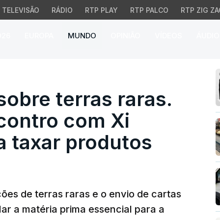
TELEVISÃO
RÁDIO
RTP PLAY
RTP PALCO
RTP ZIG ZA
026
EUROPA
MUNDO
OPINIÃO
VÍDEOS
ÁUDIO
bre terras raras. Trump
sobre terras raras.
contro com Xi
a taxar produtos
ões de terras raras e o envio de cartas
ar a matéria prima essencial para a