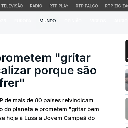
TELEVISÃO
RÁDIO
RTP PLAY
RTP PALCO
RTP ZIG ZA
026
EUROPA
MUNDO
OPINIÃO
VÍDEOS
ÁUDIO
etem "gritar bem alto" 
rometem "gritar
calizar porque são
frer"
P de mais de 80 países reivindicam
o do planeta e prometem "gritar bem
isse hoje à Lusa a Jovem Campeã do