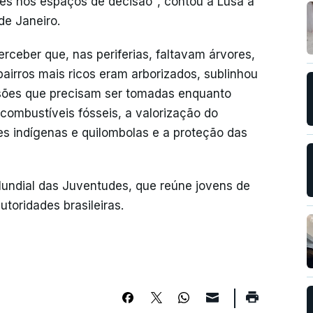
des nos espaços de decisão", contou à Lusa a
de Janeiro.
rceber que, nas periferias, faltavam árvores,
irros mais ricos eram arborizados, sublinhou
isões que precisam ser tomadas enquanto
combustíveis fósseis, a valorização do
s indígenas e quilombolas e a proteção das
 Mundial das Juventudes, que reúne jovens de
utoridades brasileiras.