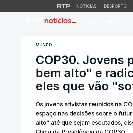
NOTÍCIAS
DESPORTO
PAÍS
MUNDIAL 2
COP30. Jovens prom
MUNDO
COP30. Jovens p
bem alto" e radi
eles que vão "so
Os jovens ativistas reunidos na CO
espaço nas decisões sobre o futur
alto" até que sejam escutados, d
Clima da Presidência da COP30.