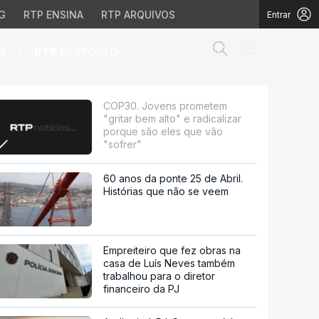
G
RTP ENSINA
RTP ARQUIVOS
Entrar
Abrir campo de
|
S
RTP
DESPORTO
e radicalizar porque sã
COP30. Jovens prometem
"gritar bem alto" e radicalizar
porque são eles que vão
"sofrer"
60 anos da ponte 25 de Abril.
Histórias que não se veem
Empreiteiro que fez obras na
casa de Luís Neves também
trabalhou para o diretor
financeiro da PJ