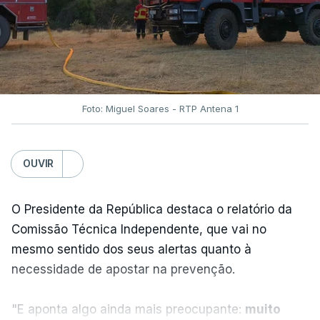
No total são seis as exigências desta lista com
destinatário em Washington: o fim das ameaças ao
Irão; suspensão das ações militares no território
iraniano e dos aliados regionais; retirada das forças
navais e aéreas envolvidas no bloqueio ao Irão;
Foto: Miguel Soares - RTP Antena 1
levantamento das sanções e o desbloquear de
ativos iranianos; e indemnizar o Irão pelos danos
OUVIR
causados ​​no conflito.
O Presidente da República destaca o relatório da
Comissão Técnica Independente, que vai no
mesmo sentido dos seus alertas quanto à
ERRO
100
necessidade de apostar na prevenção.
ERROR ON HTML5 MEDIA ELEMENT
"E aponta algo ainda mais preocupante:
muito
ESTE CONTEÚDO ESTÁ NESTE