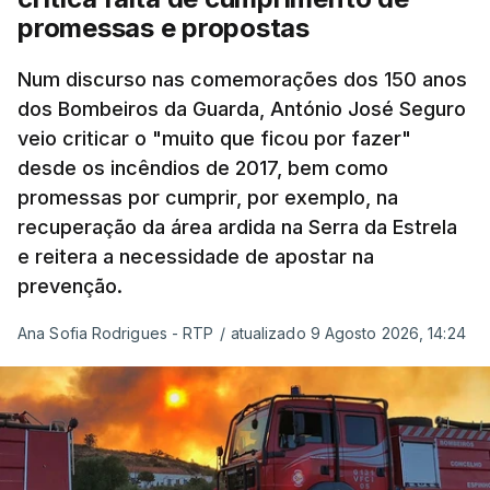
questões económicas de um país em guerra que
promessas e propostas
se confronta agora com uma inflação de 88%.
Num discurso nas comemorações dos 150 anos
De acordo com a informação oficial, que não indica
dos Bombeiros da Guarda, António José Seguro
onde ou quando decorreu a reunião, Khamenei e
veio criticar o "muito que ficou por fazer"
Pezeshkian discutiram ainda formas de garantir
desde os incêndios de 2017, bem como
recursos e gerir as despesas "em riais, divisas e
promessas por cumprir, por exemplo, na
energia", bem como sobre a cooperação
recuperação da área ardida na Serra da Estrela
económica com parceiros estrangeiros.
e reitera a necessidade de apostar na
prevenção.
Para os Estados Unidos seguiu ainda um recado:
Ana Sofia Rodrigues - RTP
/
atualizado 9 Agosto 2026, 14:24
"corrijam o comportamento". Teerão deixou ainda
novas exigências para reabrir o Estreito de Ormuz,
incluindo o fim do bloqueio naval, suspensão das
sanções e fim das operações militares contra o
país e aliados regionais.