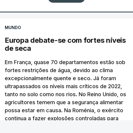
confirmação independente.
A agência noticiosa iraniana Mizan, ligada ao
ERRO
100
poder judicial do país, publicou uma declaração de
ERROR ON HTML5 MEDIA ELEMENT
MUNDO
um dos comandantes dos Basij, a força paramilitar
Europa debate-se com fortes níveis
ESTE CONTEÚDO ESTÁ NESTE
iraniana ao serviço do aiatola, que garantiu que
de seca
MOMENTO INDISPONÍVEL
nas próximas horas divulgará imagens do líder
supremo "entre o povo, a passear na rua e reunido
Em França, quase 70 departamentos estão sob
com os comandantes das Forças Armadas", sem
fortes restrições de água, devido ao clima
avançar mais pormenores.
"As particularidades do interior, com aldeias
excepcionalmente quente e seco. Já foram
dispersas, algumas quase despovoadas, com
ultrapassados os níveis mais críticos de 2022,
c/ Lusa
poucos serviços sociais e de saúde, com famílias
tanto no solo como nos rios. No Reino Unido, os
envelhecidas e com dificuldades de mobilidade,
agricultores temem que a segurança alimentar
TÓPICOS
Jerusalem Post
,
Israel Khamenei
possa estar em causa. Na Roménia, o exército
acentuam outras vertentes da ação dos bombeiros
continua a fazer explosões controladas para
que nem sempre recebem o devido
desviar a água do Danúbio.
reconhecimento", afirmou o Presidente.