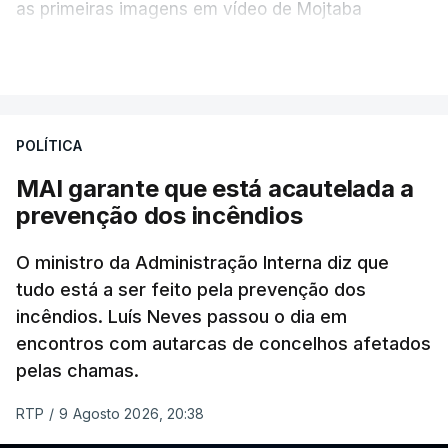
as primeiras imagens em vídeo de Mojtaba
Khamenei desde o início da guerra.
VER MAIS
O vídeo de 12 segundos, sem aúdio, data ou local
de gravação, foi colocado pela agência de notícias
Mehr na rede social Telegram, como aquilo que
POLÍTICA
pode ser considerada uma resposta à imprensa
MAI garante que está acautelada a
israelita, que nos últimos tempos vem dando conta
prevenção dos incêndios
de que o líder supremo iraniano estará em estado
crítico na sequência do bombardeamento que no
O ministro da Administração Interna diz que
último dia de fevereiro passado matou o pai, o
tudo está a ser feito pela prevenção dos
ayatollah Ali Khamenei, e outros membros da
incêndios. Luís Neves passou o dia em
família.
encontros com autarcas de concelhos afetados
pelas chamas.
As imagens mostram Mojtaba Khamenei no que
será uma aula religiosa, mas sem qualquer
RTP
/
9 Agosto 2026, 20:38
indicação adicional.