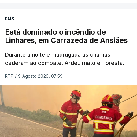
ERRO
100
PAÍS
ERROR ON HTML5 MEDIA ELEMENT
Está dominado o incêndio de
Linhares, em Carrazeda de Ansiães
ESTE CONTEÚDO ESTÁ NESTE
MOMENTO INDISPONÍVEL
Durante a noite e madrugada as chamas
cederam ao combate. Ardeu mato e floresta.
RTP
/
9 Agosto 2026, 07:59