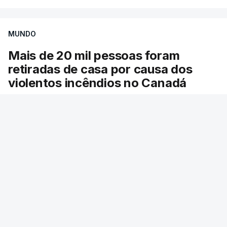
MUNDO
Mais de 20 mil pessoas foram
retiradas de casa por causa dos
violentos incêndios no Canadá
Milhares de pessoas têm ordem de evacuação.
O governo da província declarou o estado de
emergência por causa de dezenas de incêndios
florestais que estão descontrolados.
RTP
/
9 Agosto 2026, 08:03