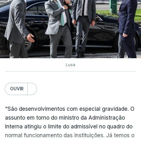
Exames. Governo confirma
afixação dos resultados da
2ª fase e das reapreciações
esta sexta-feira
atualizado 6 Agosto 2026, 16:29
Lusa
TÓPICOS
Exames Notas
OUVIR
"São desenvolvimentos com especial gravidade. O
assunto em torno do ministro da Administração
Interna atingiu o limite do admissível no quadro do
normal funcionamento das instituições. Já temos o