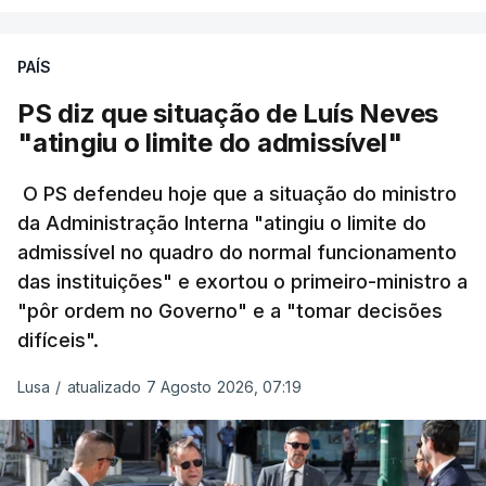
O Ministério manteve os calendários de
Só entre os dias 2 e 8 de Julho registaram-se mais
candidatura da 1.ª fase do concurso nacional de
PAÍS
de 550 óbitos em excesso, um aumento de quase
acesso ao ensino superior, que terminou na quinta-
30% em relação ao esperado.
PS diz que situação de Luís Neves
feira, e criou uma época especial de exames, que
"atingiu o limite do admissível"
irá decorrer entre 03 e 08 de setembro.
O PS defendeu hoje que a situação do ministro
da Administração Interna "atingiu o limite do
admissível no quadro do normal funcionamento
c/Lusa
das instituições" e exortou o primeiro-ministro a
"pôr ordem no Governo" e a "tomar decisões
ARTIGOS RELACIONADOS
difíceis".
Lusa
/
atualizado 7 Agosto 2026, 07:19
Prazo para as candidaturas
ao ensino superior termina
esta quinta-feira
6 Agosto 2026, 13:14