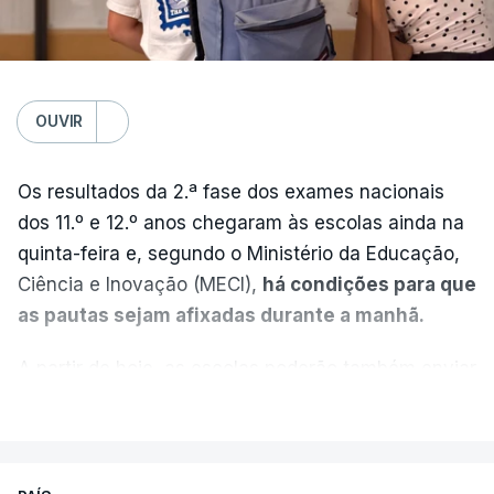
OUVIR
Os resultados da 2.ª fase dos exames nacionais
dos 11.º e 12.º anos chegaram às escolas ainda na
quinta-feira e, segundo o Ministério da Educação,
Ciência e Inovação (MECI),
há condições para que
as pautas sejam afixadas durante a manhã.
A partir de hoje, as escolas poderão também enviar
aos alunos as versões digitalizadas das respetivas
VER MAIS
provas classificadas, à semelhança do que
aconteceu durante a 1.ª fase.