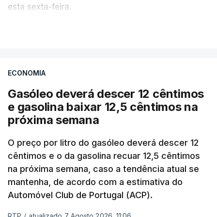
esta sexta-feira.
VER MAIS
Os preços globais dos alimentos atingiram o
seu nível mais elevado em três anos e meio,
ECONOMIA
com ondas de calor no Verão e conflitos na
Ucrânia e no Médio Oriente a elevar os
Gasóleo deverá descer 12 cêntimos
custos das colheitas.
e gasolina baixar 12,5 cêntimos na
próxima semana
O índice, que acompanha as variações mensais
de um cabaz de produtos alimentares
O preço por litro do gasóleo deverá descer 12
comercializados internacionalmente, subiu para
cêntimos e o da gasolina recuar 12,5 cêntimos
na próxima semana, caso a tendência atual se
131,1 pontos em julho, face aos 130,3 de junho.
mantenha, de acordo com a estimativa do
Automóvel Club de Portugal (ACP).
O aumento dos preços dos alimentos básicos
tende a traduzir-se em preços mais elevados
RTP
/
atualizado 7 Agosto 2026, 11:06