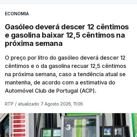
seu nível mais elevado em três anos e meio,
ECONOMIA
com ondas de calor no Verão e conflitos na
Ucrânia e no Médio Oriente a elevar os
Gasóleo deverá descer 12 cêntimos
custos das colheitas.
e gasolina baixar 12,5 cêntimos na
próxima semana
O índice, que acompanha as variações mensais
de um cabaz de produtos alimentares
O preço por litro do gasóleo deverá descer 12
comercializados internacionalmente, subiu para
cêntimos e o da gasolina recuar 12,5 cêntimos
na próxima semana, caso a tendência atual se
131,1 pontos em julho, face aos 130,3 de junho.
mantenha, de acordo com a estimativa do
Automóvel Club de Portugal (ACP).
O aumento dos preços dos alimentos básicos
tende a traduzir-se em preços mais elevados
RTP
/
atualizado 7 Agosto 2026, 11:06
nas prateleiras nos meses seguintes, à medida
que os fornecedores repercutem os seus
custos nos consumidores.