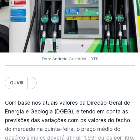
Em julho, o aumento esteve associado aos preços
do açúcar (+5,6%), dos cereais (+3,4%) e dos
óleos vegetais (+2%).
Estes aumentos foram "parcialmente
compensados por quedas" nos preços das "carnes
e dos produtos lácteos", segundo a FAO.
Foto: Andreia Custódio - RTP
Os preços do açúcar dispararam no mês passado
OUVIR
devido às preocupações com os efeitos das ondas
de calor e das secas na produção europeia e do
fenómeno El Niño na produção asiática, observou a
Com base nos atuais valores da Direção-Geral de
FAO. No entanto, o índice mantém-se 8% abaixo do
Energia e Geologia (DGEG), e tendo em conta as
registado no ano passado.
previsões das variações com os valores do fecho
do mercado na quinta-feira, o preço médio do
gasóleo simples deverá atingir 1,931 euros por litro,