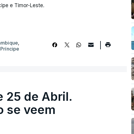
ipe e Timor-Leste.
çambique
,
,
Príncipe
 25 de Abril.
ão se veem