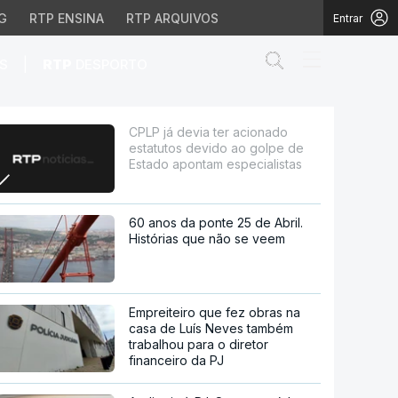
G
RTP ENSINA
RTP ARQUIVOS
Entrar
Abrir campo de
|
S
RTP
DESPORTO
do ao golpe de Estado 
CPLP já devia ter acionado
estatutos devido ao golpe de
Estado apontam especialistas
60 anos da ponte 25 de Abril.
Histórias que não se veem
Empreiteiro que fez obras na
casa de Luís Neves também
trabalhou para o diretor
financeiro da PJ