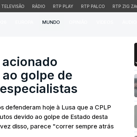
TELEVISÃO
RÁDIO
RTP PLAY
RTP PALCO
RTP ZIG ZA
026
EUROPA
MUNDO
OPINIÃO
VÍDEOS
ÁUDIO
acionado estatutos devi
r acionado
 ao golpe de
especialistas
nos defenderam hoje à Lusa que a CPLP
tutos devido ao golpe de Estado desta
vez disso, parece "correr sempre atrás