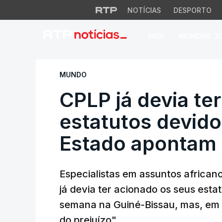
NOTÍCIAS
DESPORTO
PAÍS
MUNDIAL 2
CPLP já devia ter 
MUNDO
CPLP já devia te
estatutos devido
Estado apontam 
Especialistas em assuntos africa
já devia ter acionado os seus esta
semana na Guiné-Bissau, mas, em 
do prejuízo".