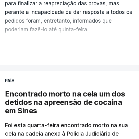
para finalizar a reapreciação das provas, mas
perante a incapacidade de dar resposta a todos os
pedidos foram, entretanto, informados que
poderiam fazê-lo até quinta-feira.
A intenção era que os resultados fossem
VER MAIS
publicados no dia seguinte (sexta-feira), o que
poderá não acontecer.
PAÍS
No domingo, estavam concluídos cerca de 50 por
cento dos mais de 20 mil pedidos de reapreciação,
Encontrado morto na cela um dos
mas Cristina Mota, porta-voz da Missão Escola
detidos na apreensão de cocaína
Pública, tem dúvidas de que o processo esteja
em Sines
concluído a tempo.
Foi esta quarta-feira encontrado morto na sua
cela na cadeia anexa à Polícia Judiciária de
"Durante o fim de semana e nos últimos dias,