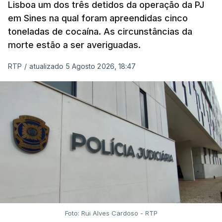
Lisboa um dos três detidos da operação da PJ
apercebamo-nos que ainda estão a ser
em Sines na qual foram apreendidas cinco
convocados professores para reapreciações"
,
toneladas de cocaína. As circunstâncias da
disse a professora à agência Lusa.
"Será
morte estão a ser averiguadas.
praticamente impossível termos a totalidade
das reapreciações na sexta-feira".
RTP
/
atualizado 5 Agosto 2026, 18:47
Segundo os docentes, o processo de reapreciação
está a enfrentar vários constrangimentos. Há
casos em que faltam os modelos preenchidos
pelos alunos com a alegação justificativa para o
pedido de reapreciação, ou os documentos que os
relatores devem preencher.
"Este é um processo muito mais burocrático"
,
sublinhou Cristina Mota, afirmando que, além do
prazo apertado e do volume de trabalho, alguns
Foto: Rui Alves Cardoso - RTP