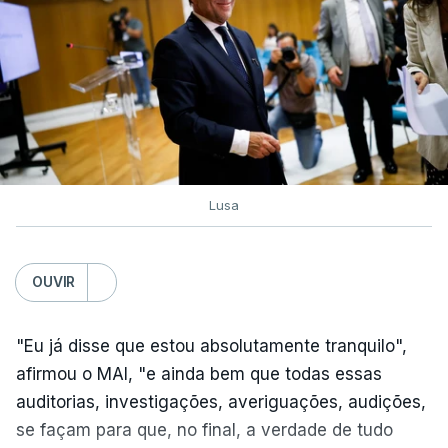
Exames. Governo confirma
afixação dos resultados da
2ª fase e das reapreciações
esta sexta-feira
atualizado 6 Agosto 2026, 16:29
Lusa
TÓPICOS
Exames Notas
OUVIR
"Eu já disse que estou absolutamente tranquilo",
afirmou o MAI, "e ainda bem que todas essas
auditorias, investigações, averiguações, audições,
se façam para que, no final, a verdade de tudo