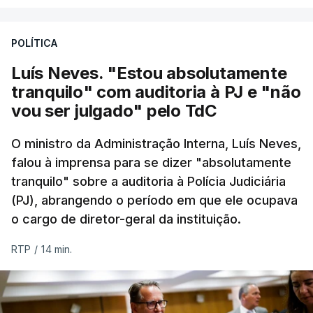
responsabilidade de sugerir as instalações da
O Ministério manteve os calendários de
Construbarcelos para acolher um atrelado
candidatura da 1.ª fase do concurso nacional de
POLÍTICA
apreendido numa operação de droga.
acesso ao ensino superior, que terminou na quinta-
Luís Neves. "Estou absolutamente
feira, e criou uma época especial de exames, que
tranquilo" com auditoria à PJ e "não
irá decorrer entre 03 e 08 de setembro.
vou ser julgado" pelo TdC
O ministro da Administração Interna, Luís Neves,
falou à imprensa para se dizer "absolutamente
c/Lusa
tranquilo" sobre a auditoria à Polícia Judiciária
(PJ), abrangendo o período em que ele ocupava
ARTIGOS RELACIONADOS
o cargo de diretor-geral da instituição.
RTP
/
14 min.
Prazo para as candidaturas
ao ensino superior termina
esta quinta-feira
6 Agosto 2026, 13:14