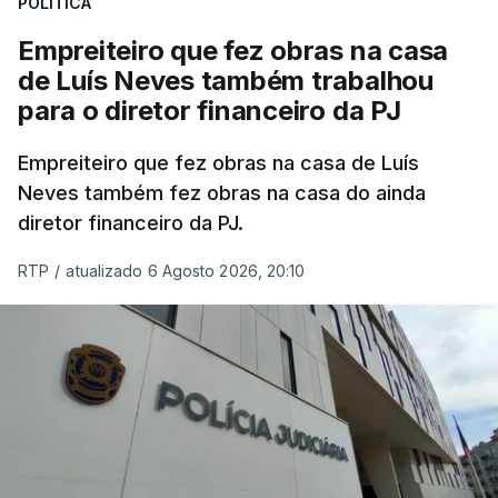
POLÍTICA
Em anos anteriores, a consulta das provas
Empreiteiro que fez obras na casa
dependia da apresentação de um requerimento,
de Luís Neves também trabalhou
mas o Governo decidiu, a partir deste ano,
para o diretor financeiro da PJ
disponibilizar a cópia dos exames classificados a
todos os estudantes para "reforçar a transparência
Empreiteiro que fez obras na casa de Luís
e rigor do processo" devido às falhas na
Neves também fez obras na casa do ainda
classificação eletrónica.
diretor financeiro da PJ.
Serão também publicadas as notas da 2.ª fase
RTP
/
atualizado 6 Agosto 2026, 20:10
das provas finais do 9.º ano.
Quanto aos pedidos de reapreciação de provas
realizadas durante a 1.ª fase, os resultados só
serão disponibilizados às escolas hoje, mas o MECI
assegurou que as pautas serão afixadas durante a
tarde.