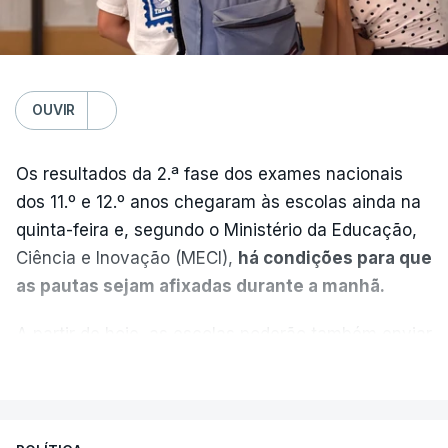
OUVIR
Os resultados da 2.ª fase dos exames nacionais
dos 11.º e 12.º anos chegaram às escolas ainda na
quinta-feira e, segundo o Ministério da Educação,
Ciência e Inovação (MECI),
há condições para que
as pautas sejam afixadas durante a manhã.
A partir de hoje, as escolas poderão também enviar
aos alunos as versões digitalizadas das respetivas
VER MAIS
provas classificadas, à semelhança do que
aconteceu durante a 1.ª fase.