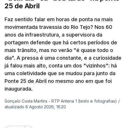
25 de Abril
Pergunta: O que é que o levou a querer escrever
Faz sentido falar em horas de ponta na mais
este livro? O que é que o inspirou? Porque é que
movimentada travessia do Rio Tejo? Nos 60
se interessou pela história da construção da
anos da infraestrutura, a supervisora da
ponte?
portagem defende que há certos períodos de
mais trânsito, mas no verão "é quase todo o
Resposta:
A ponte a mim sempre me fascinou
dia". A pressa é uma constante, e a curiosidade
muito porque é sinónimo de férias. Morava em
já falou mais alto, conta um dos "vizinhos": há
Sintra e na altura, há 40 anos, atravessar a ponte
uma coletividade que se mudou para junto da
para a outra margem era uma aventura. Portanto, a
Ponte 25 de Abril no mesmo ano em que foi
ponte sempre exerceu esse fascínio. Passar a
inaugurada.
ponte era passar para outro mundo. Normalmente,
Gonçalo Costa Martins - RTP Antena 1 (texto e fotografias)
/
um mundo de férias, uma coisa sempre boa.
atualizado 6 Agosto 2026, 16:20
O livro surgiu de histórias que se passavam num