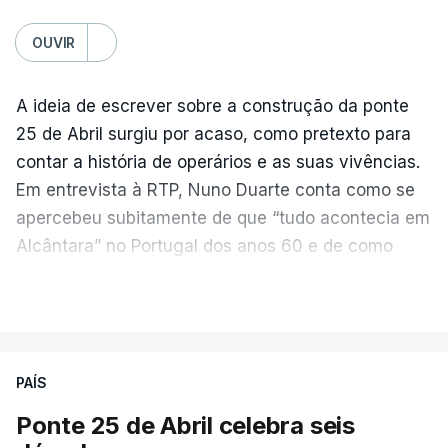
OUVIR
A ideia de escrever sobre a construção da ponte
25 de Abril surgiu por acaso, como pretexto para
contar a história de operários e as suas vivências.
Em entrevista à RTP, Nuno Duarte conta como se
apercebeu subitamente de que “tudo acontecia em
Alcântara” no Portugal dos anos 60 e de como
poderia incluir esta obra marcante na ficção. Hoje,
VER MAIS
quando passa pelo aço de cor avermelhada que
faz a ligação entre as duas margens do Tejo, sorri
e reconhece como a ponte mudou a sua vida de
PAÍS
forma inesperada, através da literatura.
Ponte 25 de Abril celebra seis
Em
“Pés de Barro”,
lê-se a história ficcionada de