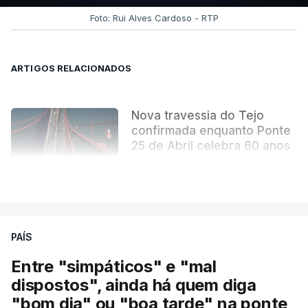
tornou indissociável da obra arquitetónica que
Foto: Rui Alves Cardoso - RTP
mudou para sempre a paisagem da capital.
ARTIGOS RELACIONADOS
Nova travessia do Tejo
confirmada enquanto Ponte
25 de Abril celebra 60 anos
atualizado 6 Agosto 2026, 13:02
VER MAIS
PAÍS
Entre "simpáticos" e "mal
dispostos", ainda há quem diga
"bom dia" ou "boa tarde" na ponte