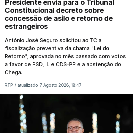
Presidente envia para o Tribunal
"Sempre que seja possível reduzir burocracias,
Constitucional decreto sobre
eliminar sobreposições e garantir que os apoios
concessão de asilo e retorno de
chegam a quem mais necessita, estaremos a dar
estrangeiros
um passo na direção certa", argumenta o
António José Seguro solicitou ao TC a
Presidente da República.
fiscalização preventiva da chama "Lei do
Retorno", aprovada no mês passado com votos
Assegurar que "ninguém é
a favor de PSD, IL e CDS-PP e a abstenção do
prejudicado"
Chega.
RTP
/
atualizado 7 Agosto 2026, 18:47
O Preisdente deixa, no entanto, deixa alguns
avisos:
uma reforma desta dimensão "deve ter
como primeiro critério a proteção das pessoas"
e "nenhum processo de simplificação pode
traduzir-se numa diminuição da proteção