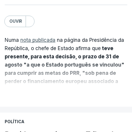
OUVIR
Numa
nota publicada
na página da Presidência da
República, o chefe de Estado afirma que
teve
presente, para esta decisão, o prazo de 31 de
agosto "a que o Estado português se vinculou"
para cumprir as metas do PRR, "sob pena de
perder o financiamento europeu associado a
essa reforma específica".
VER MAIS
António José Seguro entende que a reforma reúne
treze apoios sociais "num só" e pretende "tornar o
POLÍTICA
sistema mais simples, mais justo e transparente".