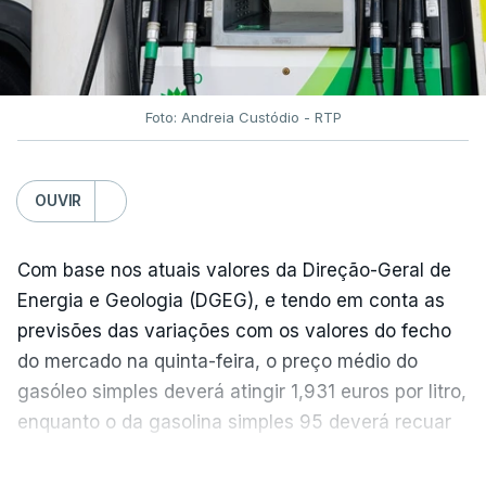
Estes aumentos foram "parcialmente
compensados por quedas" nos preços das "carnes
e dos produtos lácteos", segundo a FAO.
Foto: Andreia Custódio - RTP
Os preços do açúcar dispararam no mês passado
OUVIR
devido às preocupações com os efeitos das ondas
de calor e das secas na produção europeia e do
fenómeno El Niño na produção asiática, observou a
Com base nos atuais valores da Direção-Geral de
FAO. No entanto, o índice mantém-se 8% abaixo do
Energia e Geologia (DGEG), e tendo em conta as
registado no ano passado.
previsões das variações com os valores do fecho
do mercado na quinta-feira, o preço médio do
gasóleo simples deverá atingir 1,931 euros por litro,
A onda de calor que atingiu a Europa em
enquanto o da gasolina simples 95 deverá recuar
junho terá obrigado os produtores de cereais
para 1,855 euros por litro.
VER MAIS
a destruir nove milhões de toneladas de