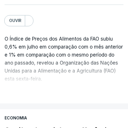
OUVIR
O Índice de Preços dos Alimentos da FAO subiu
0,6% em julho em comparação com o mês anterior
e 1% em comparação com o mesmo período do
ano passado, revelou a Organização das Nações
Unidas para a Alimentação e a Agricultura (FAO)
esta sexta-feira.
VER MAIS
Os preços globais dos alimentos atingiram o
seu nível mais elevado em três anos e meio,
ECONOMIA
com ondas de calor no Verão e conflitos na
Ucrânia e no Médio Oriente a elevar os