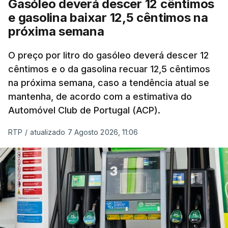
Gasóleo deverá descer 12 cêntimos
custos das colheitas.
e gasolina baixar 12,5 cêntimos na
próxima semana
O índice, que acompanha as variações mensais
de um cabaz de produtos alimentares
O preço por litro do gasóleo deverá descer 12
comercializados internacionalmente, subiu para
cêntimos e o da gasolina recuar 12,5 cêntimos
na próxima semana, caso a tendência atual se
131,1 pontos em julho, face aos 130,3 de junho.
mantenha, de acordo com a estimativa do
Automóvel Club de Portugal (ACP).
O aumento dos preços dos alimentos básicos
tende a traduzir-se em preços mais elevados
RTP
/
atualizado 7 Agosto 2026, 11:06
nas prateleiras nos meses seguintes, à medida
que os fornecedores repercutem os seus
custos nos consumidores.
Em julho, o aumento esteve associado aos preços
do açúcar (+5,6%), dos cereais (+3,4%) e dos
óleos vegetais (+2%).