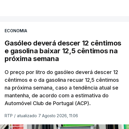
VER MAIS
Os preços globais dos alimentos atingiram o
seu nível mais elevado em três anos e meio,
ECONOMIA
com ondas de calor no Verão e conflitos na
Ucrânia e no Médio Oriente a elevar os
Gasóleo deverá descer 12 cêntimos
custos das colheitas.
e gasolina baixar 12,5 cêntimos na
próxima semana
O índice, que acompanha as variações mensais
de um cabaz de produtos alimentares
O preço por litro do gasóleo deverá descer 12
comercializados internacionalmente, subiu para
cêntimos e o da gasolina recuar 12,5 cêntimos
na próxima semana, caso a tendência atual se
131,1 pontos em julho, face aos 130,3 de junho.
mantenha, de acordo com a estimativa do
Automóvel Club de Portugal (ACP).
O aumento dos preços dos alimentos básicos
tende a traduzir-se em preços mais elevados
RTP
/
atualizado 7 Agosto 2026, 11:06
nas prateleiras nos meses seguintes, à medida
que os fornecedores repercutem os seus