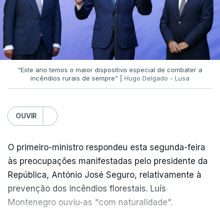
Já a ministra da Justiça, em reação à auditoria
feita à Polícia Judiciária, disse que a ação pautou-
se por um único objetivo:
"proteger a PJ e
defender as instituições"
.
"Este ano temos o maior dispositivo especial de combater a
incêndios rurais de sempre" |
Hugo Delgado - Lusa
ERRO
100
OUVIR
ERROR ON HTML5 MEDIA ELEMENT
O primeiro-ministro respondeu esta segunda-feira
ESTE CONTEÚDO ESTÁ NESTE
às preocupações manifestadas pelo presidente da
MOMENTO INDISPONÍVEL
República, António José Seguro, relativamente à
prevenção dos incêndios florestais. Luís
Montenegro ouviu-as "com naturalidade".
Rita Alarcão Júdice fez questão de esclarecer que