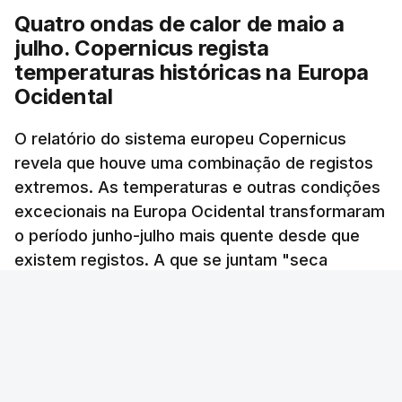
manhã a afixação ainda não tinha sido feita.
Quatro ondas de calor de maio a
TÓPICOS
julho. Copernicus regista
PJ
,
investigação
temperaturas históricas na Europa
Ocidental
ERRO
100
ERROR ON HTML5 MEDIA ELEMENT
O relatório do sistema europeu Copernicus
revela que houve uma combinação de registos
ESTE CONTEÚDO ESTÁ NESTE
extremos. As temperaturas e outras condições
MOMENTO INDISPONÍVEL
excecionais na Europa Ocidental transformaram
o período junho-julho mais quente desde que
existem registos. A que se juntam "seca
O diretor da Escola Secundária de Rio Tinto
excecional em grande parte da região,
explicou à RTP que se encontrava desde as 7h00
incêndios florestais particularmente intensos e
da manhã desta segunda-feira a tentar abrir o
extensos" e "temperatura recorde da
código de acesso às provas, mas estava a dar
superfície dos oceanos para um mês de julho".
erro, pelo que já tinham contactado o
Cristina Santos - RTP
/
10 Agosto 2026, 07:25