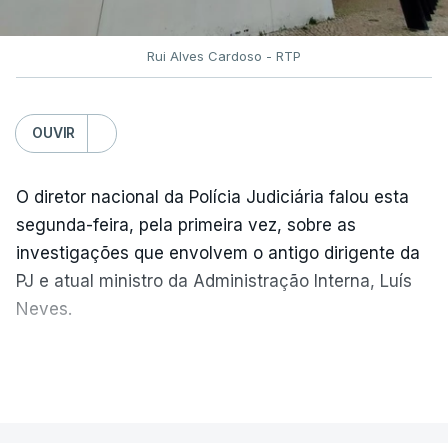
Rui Alves Cardoso - RTP
OUVIR
O diretor nacional da Polícia Judiciária falou esta
segunda-feira, pela primeira vez, sobre as
investigações que envolvem o antigo dirigente da
PJ e atual ministro da Administração Interna, Luís
Neves.
Carlos Cabreiro diz que a imagem da PJ não sai
VER MAIS
manchada porque
"é uma instituição com provas
dadas, com 81 anos de história e com cerca de