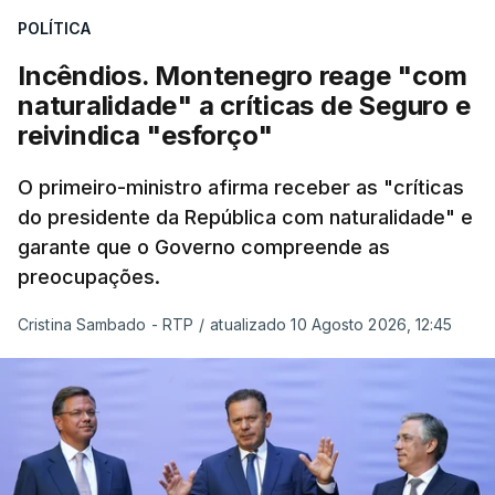
cinco mil trabalhadores, que, apesar de tudo e
POLÍTICA
das notícias que são dadas diariamente,
continuam a trabalhar"
.
Incêndios. Montenegro reage "com
naturalidade" a críticas de Seguro e
reivindica "esforço"
ERRO
100
O primeiro-ministro afirma receber as "críticas
ERROR ON HTML5 MEDIA ELEMENT
do presidente da República com naturalidade" e
garante que o Governo compreende as
ESTE CONTEÚDO ESTÁ NESTE
preocupações.
MOMENTO INDISPONÍVEL
Cristina Sambado - RTP
/
atualizado 10 Agosto 2026, 12:45
O diretor da PJ aproveitou ainda para apelar à
serenidade interna e externa
da instituição e diz
que só a investigação vai permitir apurar se houve
ou não imprudências.