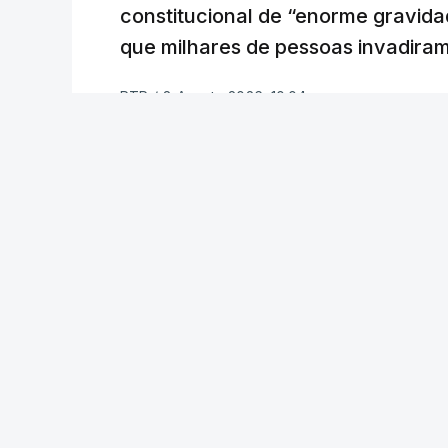
constitucional de “enorme gravid
que milhares de pessoas invadira
RTP
/
8 Agosto 2026, 10:04