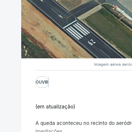
Imagem aérea aeród
OUVIR
(em atualização)
A queda aconteceu no recinto do aeród
imediações.