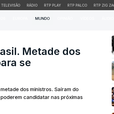
TELEVISÃO
RÁDIO
RTP PLAY
RTP PALCO
RTP ZIG ZA
026
EUROPA
MUNDO
OPINIÃO
VÍDEOS
ÁUDIO
il. Metade dos ministr
asil. Metade dos
ara se
 metade dos ministros. Saíram do
e poderem candidatar nas próximas