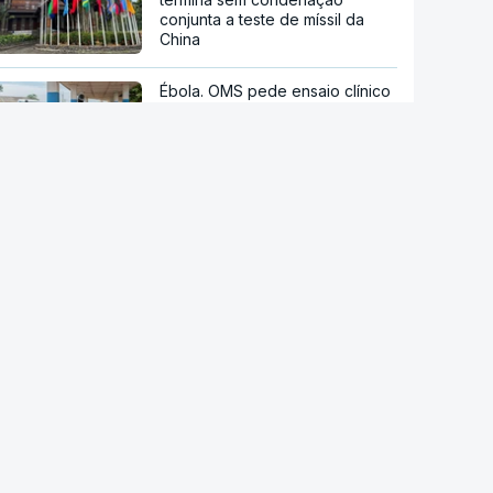
conjunta a teste de míssil da
China
Ébola. OMS pede ensaio clínico
da vacina Ervebo
Acordo de Meca. Arábia
Saudita, Paquistão e Turquia
assinam pacto de defesa mútua
Tribunal de Recurso dos EUA
bloqueia projeto de Trump para
salão de baile
Reta final de execução. PRR
desembolsa 13.791 milhões de
euros até agosto