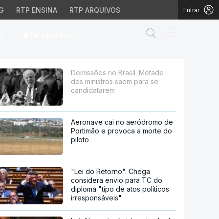
G
RTP ENSINA
RTP ARQUIVOS
Entrar
Abrir campo de
|
S
RTP
DESPORTO
os saem para se candid
Demissões no Brasil. Metade
dos ministros saem para se
candidatarem
Aeronave cai no aeródromo de
Portimão e provoca a morte do
piloto
"Lei do Retorno". Chega
considera envio para TC do
diploma "tipo de atos políticos
irresponsáveis"